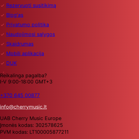
Rezervuoti susitikimą
Blog'as
Privatumo politika
Naudojimosi sąlygos
Skaidrumas
Mobili aplikacija
DUK
Reikalinga pagalba?
I-V 9:00-18:00 GMT+3
+370 645 00877
info@cherrymusic.lt
UAB Cherry Music Europe
Įmonės kodas: 302578625
PVM kodas: LT100005877211