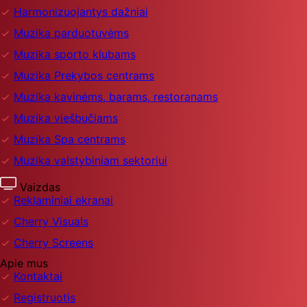
Harmonizuojantys dažniai
Muzika parduotuvėms
Muzika sporto klubams
Muzika Prekybos centrams
Muzika kavinėms, barams, restoranams
Muzika viešbučiams
Muzika Spa centrams
Muzika valstybiniam sektoriui
Vaizdas
Reklaminiai ekranai
Cherry Visuals
Cherry Screens
Apie mus
Kontaktai
Registruotis