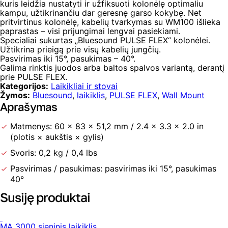
kuris leidžia nustatyti ir užfiksuoti kolonėlę optimaliu
kampu, užtikrinančiu dar geresnę garso kokybę. Net
pritvirtinus kolonėlę, kabelių tvarkymas su WM100 išlieka
paprastas – visi prijungimai lengvai pasiekiami.
Specialiai sukurtas „Bluesound PULSE FLEX“ kolonėlei.
Užtikrina prieigą prie visų kabelių jungčių.
Pasvirimas iki 15°, pasukimas – 40°.
Galima rinktis juodos arba baltos spalvos variantą, derantį
prie PULSE FLEX.
Kategorijos:
Laikikliai ir stovai
Žymos:
Bluesound
,
laikiklis
,
PULSE FLEX
,
Wall Mount
Aprašymas
Matmenys: 60 × 83 × 51,2 mm / 2.4 × 3.3 × 2.0 in
(plotis × aukštis × gylis)
Svoris: 0,2 kg / 0,4 lbs
Pasvirimas / pasukimas: pasvirimas iki 15°, pasukimas
40°
Susiję produktai
MA 3000 sieninis laikiklis