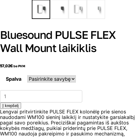
Bluesound PULSE FLEX
Wall Mount laikiklis
57,02
€
be PVM
Spalva
produkto
kiekis:
Bluesound
Į krepšelį
PULSE
Lengvai pritvirtinkite PULSE FLEX kolonėlę prie sienos
FLEX
naudodami WM100 sieninį laikiklį ir nustatykite garsiakalbį
Wall
pagal savo poreikius. Preciziškai pagamintas iš aukštos
Mount
kokybės medžiagų, puikiai priderintų prie PULSE FLEX,
laikiklis
WM100 naudoja pakreipimo ir pasukimo mechanizmą,