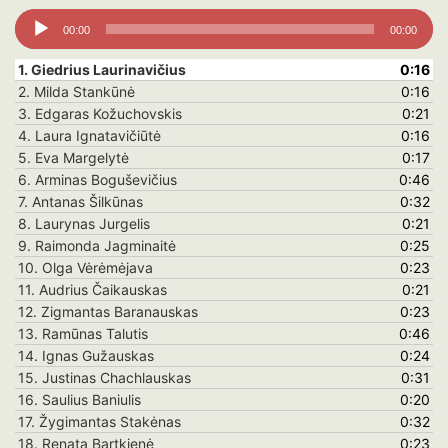
Audio
00:00
00:00
grotuvas
1.
Giedrius Laurinavičius
0:16
2.
Milda Stankūnė
0:16
3.
Edgaras Kožuchovskis
0:21
4.
Laura Ignatavičiūtė
0:16
5.
Eva Margelytė
0:17
6. Arminas Boguševičius
0:46
7.
Antanas Šilkūnas
0:32
8. Laurynas Jurgelis
0:21
9.
Raimonda Jagminaitė
0:25
10. Olga Vėrėmėjava
0:23
11. Audrius Čaikauskas
0:21
12. Zigmantas Baranauskas
0:23
13.
Ramūnas Talutis
0:46
14. Ignas Gužauskas
0:24
15. Justinas Chachlauskas
0:31
16. Saulius Baniulis
0:20
17.
Žygimantas Stakėnas
0:32
18.
Renata Bartkienė
0:23