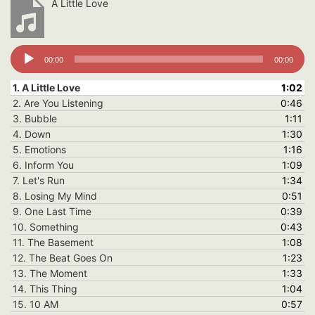
A Little Love
Audio
00:00
00:00
grotuvas
1.
A Little Love
1:02
2.
Are You Listening
0:46
3.
Bubble
1:11
4.
Down
1:30
5.
Emotions
1:16
6.
Inform You
1:09
7.
Let's Run
1:34
8.
Losing My Mind
0:51
9.
One Last Time
0:39
10.
Something
0:43
11.
The Basement
1:08
12.
The Beat Goes On
1:23
13.
The Moment
1:33
14.
This Thing
1:04
15.
10 AM
0:57