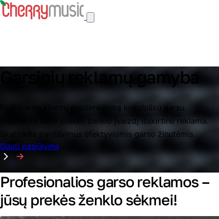
Garsinių reklamų gamyba
Padidinkite klientų pasitenkinimą kokybišku garsu.
Stiprinkite savo prekės ženklo įvaizdį išskirtine reklama.
Skatinkite pardavimus efektyviomis garso žinutėmis.
Gauti pasiūlymą
Profesionalios garso reklamos –
jūsų prekės ženklo sėkmei!