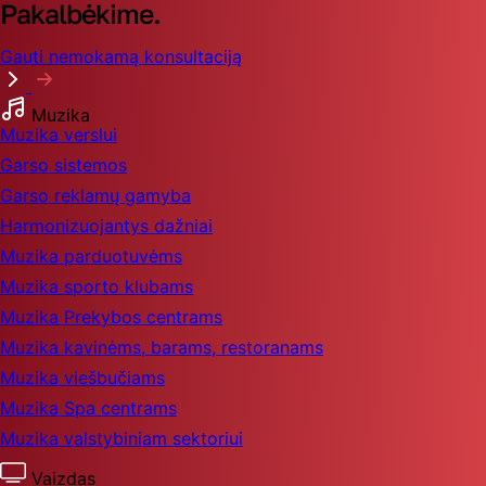
Pakalbėkime.
Gauti nemokamą konsultaciją
Muzika
Muzika verslui
Garso sistemos
Garso reklamų gamyba
Harmonizuojantys dažniai
Muzika parduotuvėms
Muzika sporto klubams
Muzika Prekybos centrams
Muzika kavinėms, barams, restoranams
Muzika viešbučiams
Muzika Spa centrams
Muzika valstybiniam sektoriui
Vaizdas