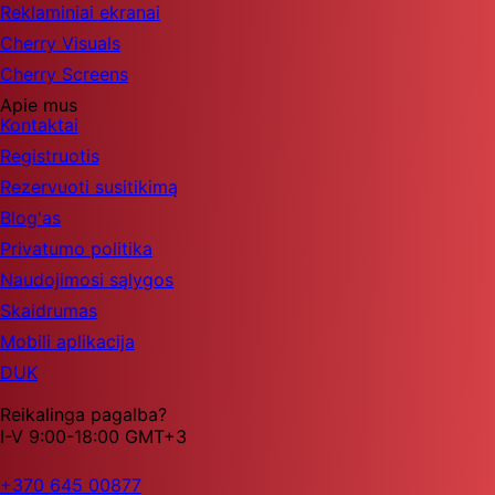
Reklaminiai ekranai
Cherry Visuals
Cherry Screens
Apie mus
Kontaktai
Registruotis
Rezervuoti susitikimą
Blog'as
Privatumo politika
Naudojimosi sąlygos
Skaidrumas
Mobili aplikacija
DUK
Reikalinga pagalba?
I-V 9:00-18:00 GMT+3
+370 645 00877