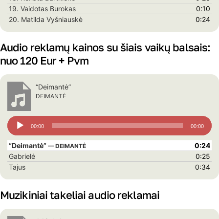
19.
Vaidotas Burokas
0:10
20.
Matilda Vyšniauskė
0:24
Audio reklamų kainos su šiais vaikų balsais:
nuo 120 Eur + Pvm
“Deimantė”
DEIMANTĖ
Audio
00:00
00:00
grotuvas
“Deimantė”
0:24
— DEIMANTĖ
Gabrielė
0:25
Tajus
0:34
Muzikiniai takeliai audio reklamai