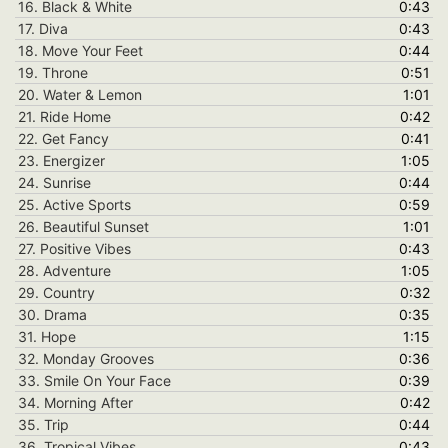
16.
Black & White
0:43
17.
Diva
0:43
18.
Move Your Feet
0:44
19.
Throne
0:51
20.
Water & Lemon
1:01
21.
Ride Home
0:42
22. Get Fancy
0:41
23. Energizer
1:05
24. Sunrise
0:44
25. Active Sports
0:59
26. Beautiful Sunset
1:01
27. Positive Vibes
0:43
28. Adventure
1:05
29. Country
0:32
30. Drama
0:35
31. Hope
1:15
32. Monday Grooves
0:36
33. Smile On Your Face
0:39
34. Morning After
0:42
35. Trip
0:44
36. Tropical Vibes
0:43