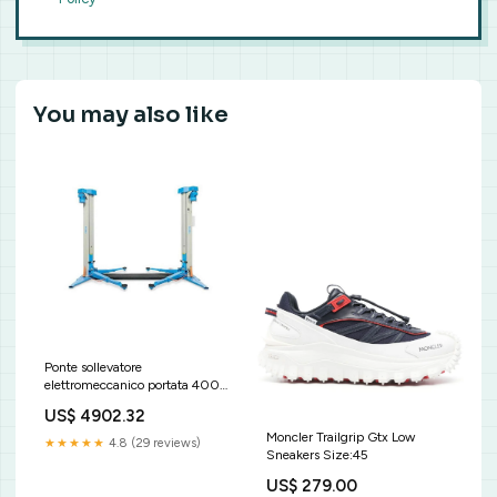
You may also like
Ponte sollevatore
elettromeccanico portata 4000
kg - OMCN 199/BETA Chiavi-
US$ 4902.32
a-tubo
Moncler Trailgrip Gtx Low
★★★★★
4.8 (29 reviews)
Sneakers Size:45
US$ 279.00