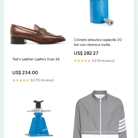
Cilindro idraulico capacità 20
ton con ritorno a molla
H.145mm - OMCN 361/BM
US$ 282.27
Assortimenti-di-giraviti-a-
Tod's Leather Loafers Size:36
lame-intercambiabili
★★★★★
4.9 (9 reviews)
US$ 234.00
★★★★★
5.0 (15 reviews)