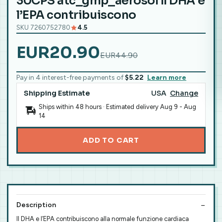
30CPS atc_gmp_aerosol Il DHA e
l’EPA contribuiscono
SKU 7260752780
4.5
EUR20.90
EUR44.90
Pay in 4 interest-free payments of
$5.22
Learn more
Shipping Estimate
USA
Change
Ships within 48 hours · Estimated delivery
Aug 9
-
Aug
14
ADD TO CART
Description
Il DHA e l’EPA contribuiscono alla normale funzione cardiaca