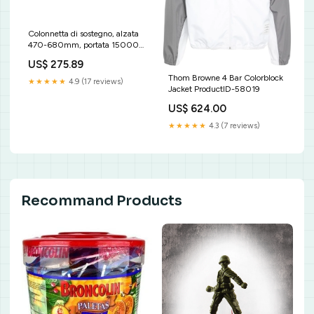
Colonnetta di sostegno, alzata
470-680mm, portata 15000
kg bassa - OMCN 215 Chiavi-
US$ 275.89
per-idraulica
Thom Browne 4 Bar Colorblock
★★★★★
4.9 (17 reviews)
Jacket ProductID-58019
US$ 624.00
★★★★★
4.3 (7 reviews)
Recommand Products