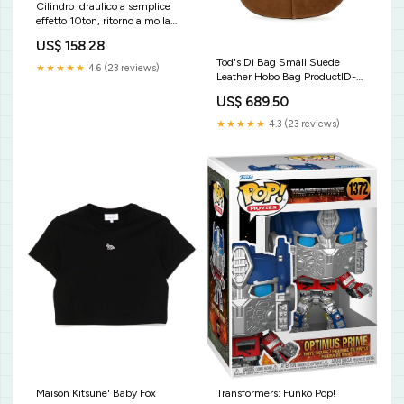
Cilindro idraulico a semplice
effetto 10ton, ritorno a molla
H.115mm OMCN 360/AM
US$ 158.28
Cassettiere-per-banchi-da-
Tod's Di Bag Small Suede
lavoro
★★★★★
4.6 (23 reviews)
Leather Hobo Bag ProductID-
65891
US$ 689.50
★★★★★
4.3 (23 reviews)
Maison Kitsune' Baby Fox
Transformers: Funko Pop!