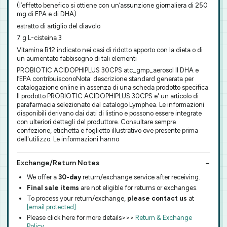
(l’effetto benefico si ottiene con un’assunzione giornaliera di 250
mg di EPA e di DHA)
estratto di artiglio del diavolo
7 g L-cisteina 3
Vitamina B12 indicato nei casi di ridotto apporto con la dieta o di
un aumentato fabbisogno di tali elementi
PROBIOTIC ACIDOPHIPLUS 30CPS atc_gmp_aerosol Il DHA e
l’EPA contribuisconoNota: descrizione standard generata per
catalogazione online in assenza di una scheda prodotto specifica.
Il prodotto PROBIOTIC ACIDOPHIPLUS 30CPS e' un articolo di
parafarmacia selezionato dal catalogo Lymphea. Le informazioni
disponibili derivano dai dati di listino e possono essere integrate
con ulteriori dettagli del produttore. Consultare sempre
confezione, etichetta e foglietto illustrativo ove presente prima
dell'utilizzo. Le informazioni hanno
Exchange/Return Notes
We offer a
30-day
return/exchange service after receiving.
Final sale items
are not eligible for returns or exchanges.
To process your return/exchange,
please contact us
at
[email protected]
Please click here for more details>>>
Return & Exchange
Policy