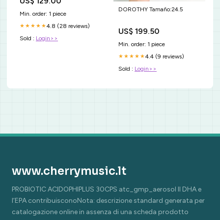
US$ 129.00
DOROTHY Tamaño:24.5
Min. order: 1 piece
4.8 (28 reviews)
★★★★★
US$ 199.50
Sold :
Login>>
Min. order: 1 piece
4.4 (9 reviews)
★★★★★
Sold :
Login>>
www.cherrymusic.lt
PROBIOTIC ACIDOPHIPLUS 30CPS atc_gmp_aerosol Il DHA e
l’EPA contribuisconoNota: descrizione standard generata per
catalogazione online in assenza di una scheda prodotto