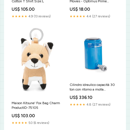
Cotton T Shirt Size:L
Movies - Optimus Prime
Country
US$ 105.00
US$ 18.00
★★★★★
4.9 (13 reviews)
★★★★★
4.4 (27 reviews)
Cilindro idraulico capacità 30
ton con ritorno a molla
H.145mm - OMCN 362/BM
US$ 336.10
Chiavi-a-forchetta
Maison Kitsune' Fox Bag Charm
★★★★★
4.8 (27 reviews)
ProductID-75105
US$ 103.00
★★★★★
5.0 (6 reviews)