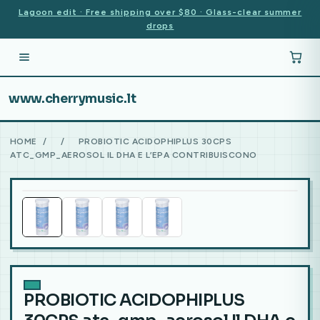
Lagoon edit · Free shipping over $80 · Glass-clear summer
drops
www.cherrymusic.lt
HOME
/
/
PROBIOTIC ACIDOPHIPLUS 30CPS
ATC_GMP_AEROSOL IL DHA E L’EPA CONTRIBUISCONO
PROBIOTIC ACIDOPHIPLUS