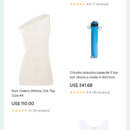
★★★★★
4.8 (7 reviews)
Cilindro idraulico capacità 5 ton
con ritorno a molla H.620mm -
OMCN 359/HM Blocchetti-di-
US$ 341.68
riscontro--contafiletti--
Rick Owens Athena Silk Top
spessimetri
★★★★★
4.4 (26 reviews)
Size:44
US$ 110.00
★★★★★
4.1 (8 reviews)