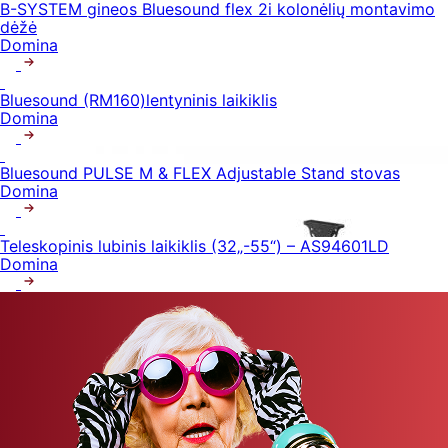
B-SYSTEM gineos Bluesound flex 2i kolonėlių montavimo
dėžė
Domina
Bluesound (RM160)lentyninis laikiklis
Domina
Bluesound PULSE M & FLEX Adjustable Stand stovas
Domina
Teleskopinis lubinis laikiklis (32„-55“) – AS94601LD
Domina