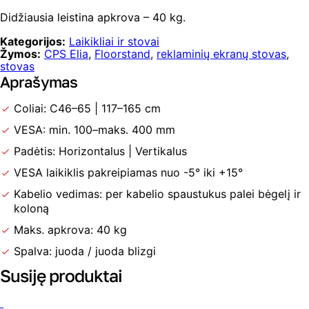
Didžiausia leistina apkrova – 40 kg.
Kategorijos:
Laikikliai ir stovai
Žymos:
CPS Elia
,
Floorstand
,
reklaminių ekranų stovas
,
stovas
Aprašymas
Coliai: C46–65 | 117–165 cm
VESA: min. 100–maks. 400 mm
Padėtis: Horizontalus | Vertikalus
VESA laikiklis pakreipiamas nuo -5° iki +15°
Kabelio vedimas: per kabelio spaustukus palei bėgelį ir
koloną
Maks. apkrova: 40 kg
Spalva: juoda / juoda blizgi
Susiję produktai