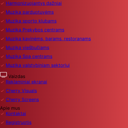
Harmonizuojantys dažniai
Muzika parduotuvėms
Muzika sporto klubams
Muzika Prekybos centrams
Muzika kavinėms, barams, restoranams
Muzika viešbučiams
Muzika Spa centrams
Muzika valstybiniam sektoriui
Vaizdas
Reklaminiai ekranai
Cherry Visuals
Cherry Screens
Apie mus
Kontaktai
Registruotis