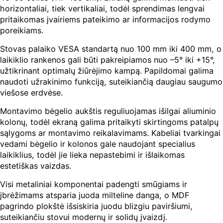
horizontaliai, tiek vertikaliai, todėl sprendimas lengvai
pritaikomas įvairiems pateikimo ar informacijos rodymo
poreikiams.
Stovas palaiko VESA standartą nuo 100 mm iki 400 mm, o
laikiklio rankenos gali būti pakreipiamos nuo –5° iki +15°,
užtikrinant optimalų žiūrėjimo kampą. Papildomai galima
naudoti užrakinimo funkciją, suteikiančią daugiau saugumo
viešose erdvėse.
Montavimo bėgelio aukštis reguliuojamas išilgai aliuminio
kolonų, todėl ekraną galima pritaikyti skirtingoms patalpų
sąlygoms ar montavimo reikalavimams. Kabeliai tvarkingai
vedami bėgelio ir kolonos gale naudojant specialius
laikiklius, todėl jie lieka nepastebimi ir išlaikomas
estetiškas vaizdas.
Visi metaliniai komponentai padengti smūgiams ir
įbrėžimams atsparia juoda milteline danga, o MDF
pagrindo plokštė išsiskiria juodu blizgiu paviršiumi,
suteikiančiu stovui modernų ir solidų įvaizdį.