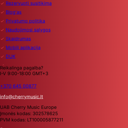
Rezervuoti susitikimą
Blog'as
Privatumo politika
Naudojimosi sąlygos
Skaidrumas
Mobili aplikacija
DUK
Reikalinga pagalba?
I-V 9:00-18:00 GMT+3
+370 645 00877
info@cherrymusic.lt
UAB Cherry Music Europe
Įmonės kodas: 302578625
PVM kodas: LT100005877211