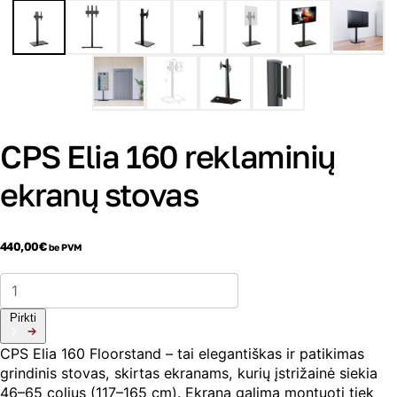
CPS Elia 160 reklaminių
ekranų stovas
440,00
€
be PVM
produkto
kiekis:
CPS
Pirkti
Elia
160
CPS Elia 160 Floorstand – tai elegantiškas ir patikimas
reklaminių
grindinis stovas, skirtas ekranams, kurių įstrižainė siekia
ekranų
stovas
46–65 colius (117–165 cm). Ekraną galima montuoti tiek