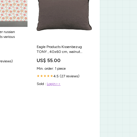
er russian
s various
Eagle Products Kissenbezug
TONY , 40x60 cm, walnut
Brotkorb
US$ 55.00
 reviews)
Min. order: 1 piece
4.5 (27 reviews)
★★★★★
Sold :
Login>>