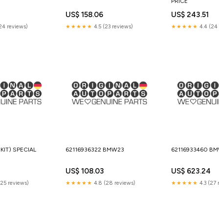
PRICE
US$ 158.06
US$ 243.51
(24 reviews)
★★★★★
4.5 (23 reviews)
★★★★★
4.4 (24 
KIT) SPECIAL
62116936322 BMW23
62116933460 B
7
US$ 108.03
US$ 623.24
(25 reviews)
★★★★★
4.8 (28 reviews)
★★★★★
4.3 (27 