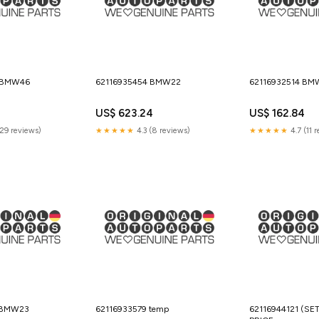
 BMW46
62116935454 BMW22
62116932514 BM
US$ 623.24
US$ 162.84
(29 reviews)
★★★★★
4.3 (8 reviews)
★★★★★
4.7 (11 
 BMW23
62116933579 temp
62116944121 (SE