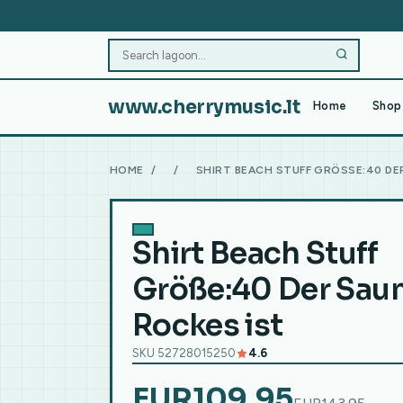
www.cherrymusic.lt
Home
Shop 
HOME
/
/
SHIRT BEACH STUFF GRÖSSE:40 DER
Shirt Beach Stuff
Größe:40 Der Sau
Rockes ist
SKU 52728015250
4.6
EUR109.95