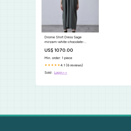
Drome Shirt Dress Sage
mirzam-white-chocolate-
infused-with-saffron
US$ 1070.00
Min. order: 1 piece
4.1 (6 reviews)
★★★★★
Sold :
Login>>