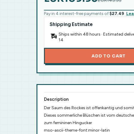
EUR143.95
Pay in 4 interest-free payments of
$27.49
Lea
Shipping Estimate
Ships within 48 hours · Estimated deliv
14
ADD TO CART
Description
Der Saum des Rockes ist offenkantig und somit 
Dieses sommerliche Blüschen ist vom deutsch
zum femininen Hingucker
mso-ascii-theme-font:minor-latin