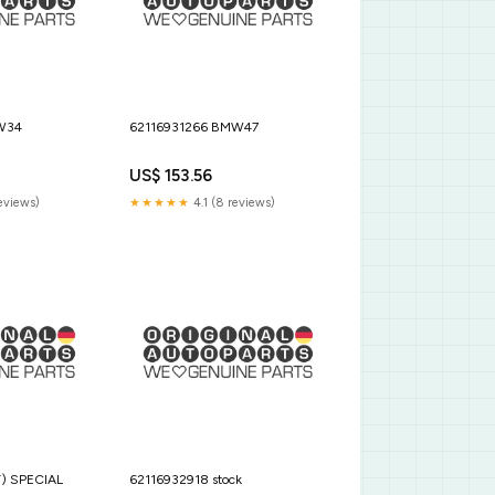
W34
62116931266 BMW47
US$ 153.56
reviews)
★★★★★
4.1 (8 reviews)
T) SPECIAL
62116932918 stock