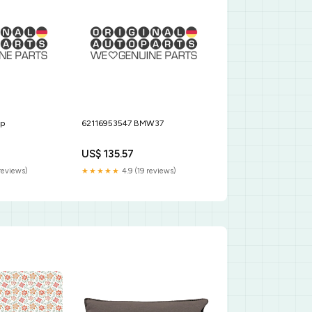
p
62116953547 BMW37
US$ 135.57
reviews)
★★★★★
4.9 (19 reviews)