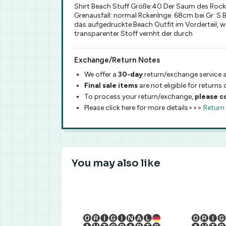
Shirt Beach Stuff Größe:40 Der Saum des Rockes
Grenausfall: normal Rckenlnge: 68cm bei Gr: S
das aufgedruckte Beach Outfit im Vorderteil, wa
transparenter Stoff vernht der durch
Exchange/Return Notes
We offer a
30-day
return/exchange service a
Final sale items
are not eligible for returns
To process your return/exchange,
please c
Please click here for more details>>>
Return
You may also like