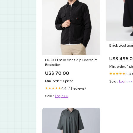
Black wool trou
US$ 495.
HUGO Eselio Mens Zip Overshirt
Bestseller
Min. order: 1 pi
US$ 70.00
5.0 
★★★★★
Min. order: 1 piece
Sold :
Login>>
4.4 (11 reviews)
★★★★★
Sold :
Login>>