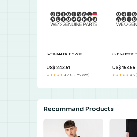
62116944136 BMW18
62116932910 
US$ 243.51
US$ 153.56
★★★★★
4.2 (22 reviews)
★★★★★
4.5 (
Recommand Products