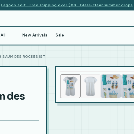
Lagoon edit · Free shipping over $80 · Glass-clear summer drops
All
New Arrivals
Sale
 SAUM DES ROCKES IST
m des