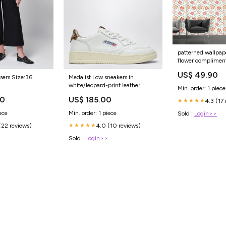
patterned wallpap
flower compliment
US$ 49.90
sers Size:36
Medalist Low sneakers in
white/leopard-print leather
Min. order: 1 piece
Size:39
00
US$ 185.00
4.3 (17
★★★★★
ece
Min. order: 1 piece
Sold :
Login>>
(22 reviews)
4.0 (10 reviews)
★★★★★
Sold :
Login>>