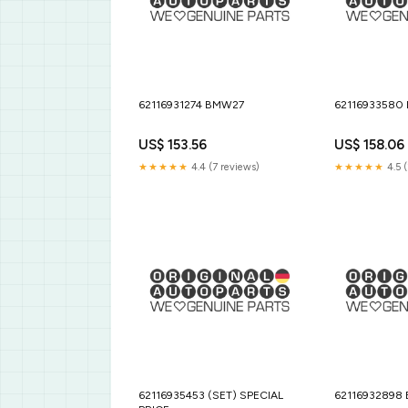
62116931274 BMW27
62116933580
US$ 153.56
US$ 158.06
★★★★★
4.4 (7 reviews)
★★★★★
4.5 
62116935453 (SET) SPECIAL
62116932898