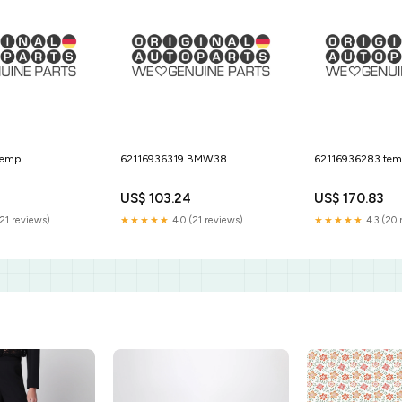
temp
62116936319 BMW38
62116936283 tem
US$ 103.24
US$ 170.83
21 reviews)
★★★★★
4.0 (21 reviews)
★★★★★
4.3 (20 