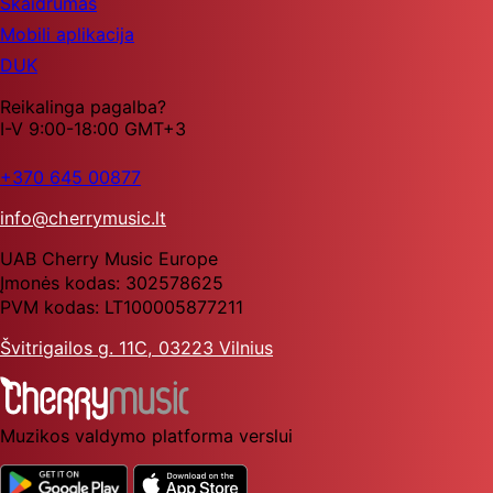
Skaidrumas
Mobili aplikacija
DUK
Reikalinga pagalba?
I-V 9:00-18:00 GMT+3
+370 645 00877
info@cherrymusic.lt
UAB Cherry Music Europe
Įmonės kodas: 302578625
PVM kodas: LT100005877211
Švitrigailos g. 11C, 03223 Vilnius
Muzikos valdymo platforma verslui