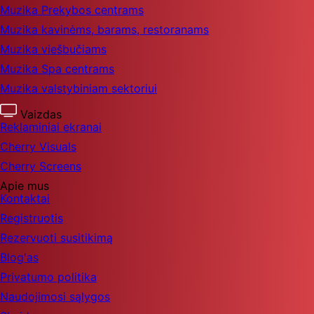
Muzika Prekybos centrams
Muzika kavinėms, barams, restoranams
Muzika viešbučiams
Muzika Spa centrams
Muzika valstybiniam sektoriui
Vaizdas
Reklaminiai ekranai
Cherry Visuals
Cherry Screens
Apie mus
Kontaktai
Registruotis
Rezervuoti susitikimą
Blog'as
Privatumo politika
Naudojimosi sąlygos