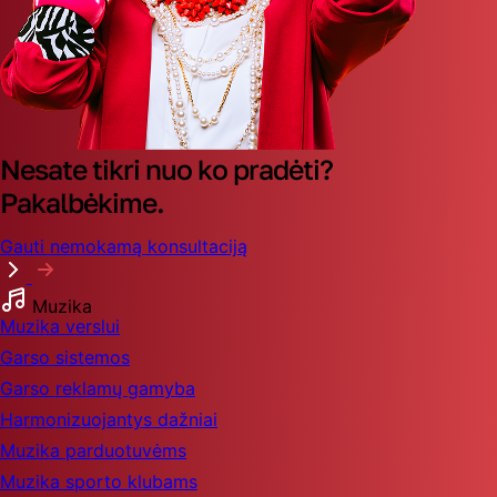
Nesate tikri nuo ko pradėti?
Pakalbėkime.
Gauti nemokamą konsultaciją
Muzika
Muzika verslui
Garso sistemos
Garso reklamų gamyba
Harmonizuojantys dažniai
Muzika parduotuvėms
Muzika sporto klubams