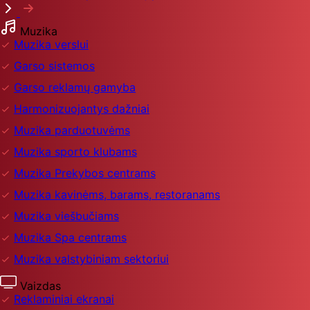
Muzika
Muzika verslui
Garso sistemos
Garso reklamų gamyba
Harmonizuojantys dažniai
Muzika parduotuvėms
Muzika sporto klubams
Muzika Prekybos centrams
Muzika kavinėms, barams, restoranams
Muzika viešbučiams
Muzika Spa centrams
Muzika valstybiniam sektoriui
Vaizdas
Reklaminiai ekranai