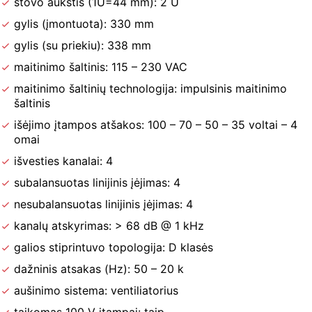
stovo aukštis (1U=44 mm): 2 U
gylis (įmontuota): 330 mm
gylis (su priekiu): 338 mm
maitinimo šaltinis: 115 – 230 VAC
maitinimo šaltinių technologija: impulsinis maitinimo
šaltinis
išėjimo įtampos atšakos: 100 – 70 – 50 – 35 voltai – 4
omai
išvesties kanalai: 4
subalansuotas linijinis įėjimas: 4
nesubalansuotas linijinis įėjimas: 4
kanalų atskyrimas: > 68 dB @ 1 kHz
galios stiprintuvo topologija: D klasės
dažninis atsakas (Hz): 50 – 20 k
aušinimo sistema: ventiliatorius