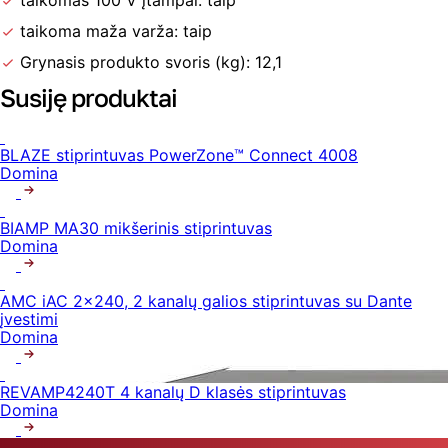
taikomas 100 V įtampai: taip
taikoma maža varža: taip
Grynasis produkto svoris (kg): 12,1
Susiję produktai
BLAZE stiprintuvas PowerZone™ Connect 4008
Domina
BIAMP MA30 mikšerinis stiprintuvas
Domina
AMC iAC 2×240, 2 kanalų galios stiprintuvas su Dante
įvestimi
Domina
REVAMP4240T 4 kanalų D klasės stiprintuvas
Domina