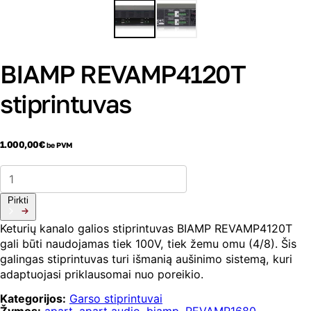
BIAMP REVAMP4120T
stiprintuvas
1.000,00
€
be PVM
produkto
kiekis:
BIAMP
Pirkti
REVAMP4120T
stiprintuvas
Keturių kanalo galios stiprintuvas BIAMP REVAMP4120T
gali būti naudojamas tiek 100V, tiek žemu omu (4/8). Šis
galingas stiprintuvas turi išmanią aušinimo sistemą, kuri
adaptuojasi priklausomai nuo poreikio.
Kategorijos:
Garso stiprintuvai