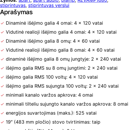
Žymos:
apart
,
apart audio
,
biamp
,
REVAMP1680
,
stiprintuvas
,
stiprintuvas verslui
Aprašymas
Dinaminė išėjimo galia 4 omai: 4 x 120 vatai
Vidutinė realioji išėjimo galia 4 omai: 4 x 120 vatai
Dinaminė išėjimo galia 8 omų: 4 x 60 vatai
Vidutinė realioji išėjimo galia 8 omai: 4 x 60 vatai
dinaminė išėjimo galia 8 omų jungtyje: 2 x 240 vatai
išėjimo galia RMS su 8 omų jungtimi: 2 x 240 vatai
išėjimo galia RMS 100 voltų: 4 x 120 vatai
išėjimo galia RMS sujungta 100 voltų: 2 x 240 vatai
minimali kanalo varžos apkrova: 4 omai
minimali tilteliu sujungto kanalo varžos apkrova: 8 omai
energijos suvartojimas (maks.): 525 vatai
19″ (483 mm pločio) stovo tvirtinimas: taip