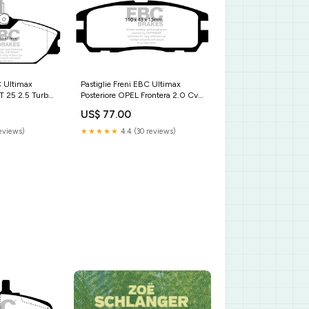
C Ultimax
Pastiglie Freni EBC Ultimax
T 25 2.5 Turbo
Posteriore OPEL Frontera 2.0 Cv
dal 1995 al 1998 Pinza Akebono
US$ 77.00
tro disco
Diametro disco 313mm
Mk8 (E110))
Sku:DP974
reviews)
★★★★★
4.4 (30 reviews)