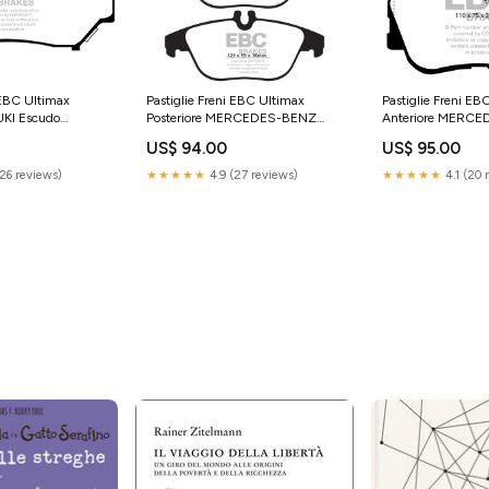
 EBC Ultimax
Pastiglie Freni EBC Ultimax
Pastiglie Freni EB
UKI Escudo
Posteriore MERCEDES-BENZ
Anteriore MERC
8
Classe E Coupe (C207) E350 TD
Classe C (W202) C180
US$ 94.00
US$ 95.00
3 Cv 231 dal 2009 al 2017 Pinza
1993 al 1996 Pinz
Diametro disco 300mm Serie 5
Diametro disco 
(26 reviews)
★★★★★
4.9 (27 reviews)
★★★★★
4.1 (20 
(G30 / G31) (2017-2020)
Sku:DP962