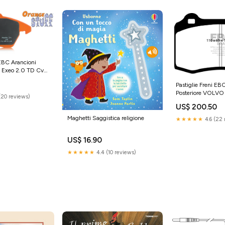
 EBC Arancioni
T Exeo 2.0 TD Cv
al 2013 Pinza ATE
Pastiglie Freni EB
co 320mm MATT
Posteriore VOLVO
LACK LIP
(20 reviews)
Turbo R Cv dal 2003 al 2005
US$ 200.50
Pinza Brembo Dia
330mm Superb (M
Maghetti Saggistica religione
★★★★★
4.6 (22 
(2024-)
US$ 16.90
★★★★★
4.4 (10 reviews)