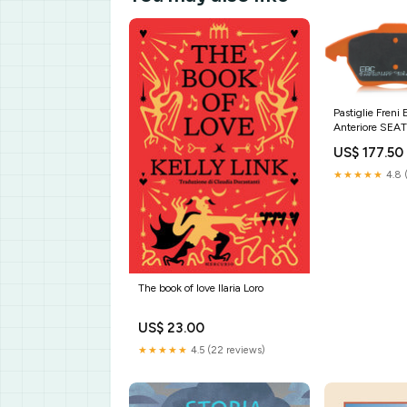
Pastiglie Freni
Anteriore SEA
170 dal 2009 
US$ 177.50
Diametro dis
GRAPHITE / B
★★★★★
4.8 
The book of love Ilaria Loro
US$ 23.00
★★★★★
4.5 (22 reviews)