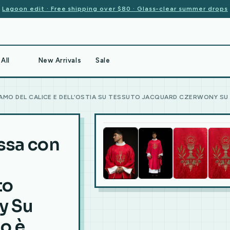
Lagoon edit · Free shipping over $80 · Glass-clear summer drops
All
New Arrivals
Sale
AMO DEL CALICE E DELL’OSTIA SU TESSUTO JACQUARD CZERWONY SU
ossa con
to
y Su
o è