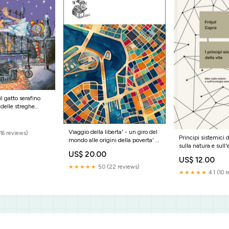
il gatto serafino
 delle streghe
Viaggio della liberta' - un giro del
16 reviews)
Principi sistemici d
mondo alle origini della poverta' e
sulla natura e sul
della ricchezza Saggistica
US$ 20.00
Saggistica filosofia
scienza
US$ 12.00
★★★★★
5.0 (22 reviews)
★★★★★
4.1 (10 