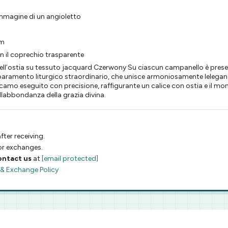
mmagine di un angioletto
cm
on il coprechio trasparente
 dell’ostia su tessuto jacquard Czerwony Su ciascun campanello è prese
n paramento liturgico straordinario, che unisce armoniosamente leleg
 ricamo eseguito con precisione, raffigurante un calice con ostia e il m
ellabbondanza della grazia divina.
fter receiving.
 or exchanges.
ontact us
at
[email protected]
 & Exchange Policy