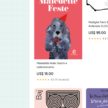
Pastiglie Freni
Anteriore SUZ
TD01W 1.6 Cv dal 1990 al 199
US$ 95.00
Pinza Diametro disco 290mm
Sku:DP979
★★★★★
4.5 
Maledette feste Giochi e
collezionismo
US$ 15.00
★★★★★
4.0 (11 reviews)