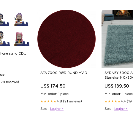
Phone stand CDU
ATA 7000 RØD RUND HVID
SYDNEY 3000 
ece
Størrelse:140x20
(28 reviews)
US$ 174.50
US$ 139.50
Min. order: 1 piece
Min. order: 1 piece
4.8 (21 reviews)
4.4 (19
★★★★★
★★★★★
Sold :
Login>>
Sold :
Login>>