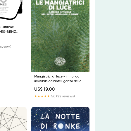
C Ultimax
EDES-BENZ
 Cv dal
a Girling/TRW
284mm
reviews)
Mangiatrici di luce - il mondo
invisibile dell'intelligenza delle
piante Turismo illustrati
US$ 19.00
★★★★★
5.0 (22 reviews)