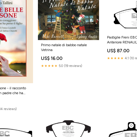
Pastiglie Freni EB
Anteriore RENAUL
Primo natale di babbo natale
Cv dal 1984 al 1992 Pinza
Vetrina
US$ 87.00
Girling/TRW Diame
280mm Corolla (
US$ 16.00
★★★★★
4.1 (10 
(1995-2002)
★★★★★
5.0 (19 reviews)
one - il racconto
un padre che ha
lassici letteratura
14 reviews)