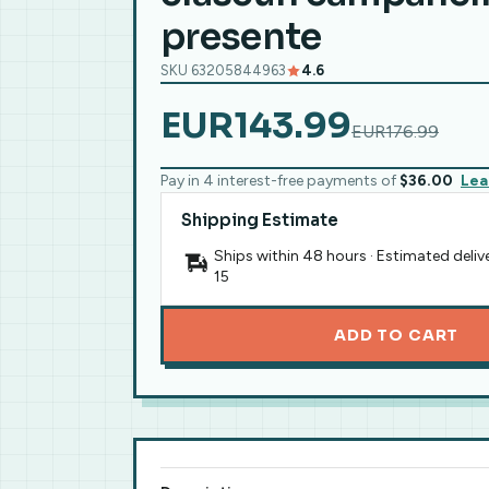
presente
SKU 63205844963
4.6
EUR143.99
EUR176.99
Pay in 4 interest-free payments of
$36.00
Lea
Shipping Estimate
Ships within 48 hours · Estimated deliv
15
ADD TO CART