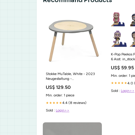
Recommand Products
K-Pop Peekos 
6 Asst. in_stock
US$ 59.95
Stokke MuTable, White - 2023
Min. order: 1 pi
Neugestaltung -
4.0 
★★★★★
Multifunktionaler Kinderspieltisch
US$ 129.50
- Inklusive DREI doppelseitiger
Sold :
Login>>
Spielscheiben - Geeignet ab 18
Min. order: 1 piece
Monaten bis 8 Jahre im Sale
fashion_kinder_sale
4.4 (8 reviews)
★★★★★
Sold :
Login>>