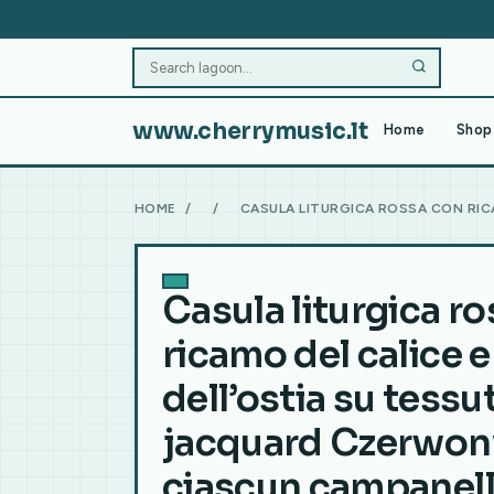
www.cherrymusic.lt
Home
Shop 
HOME
/
/
CASULA LITURGICA ROSSA CON RIC
Casula liturgica r
ricamo del calice e
dell’ostia su tessu
jacquard Czerwon
ciascun campanell