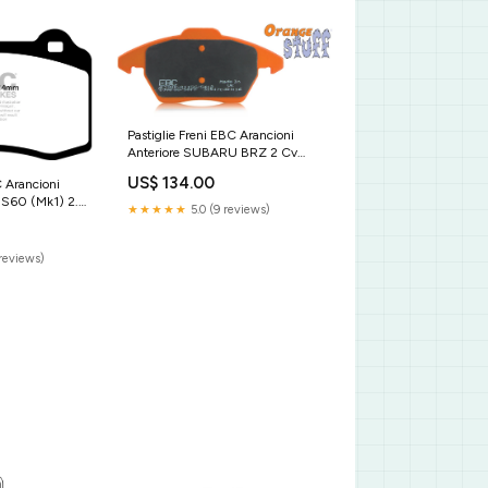
Pastiglie Freni EBC Arancioni
Anteriore SUBARU BRZ 2 Cv
200 dal 2012 al 2021 Pinza
US$ 134.00
C Arancioni
Tokico Diametro disco 294mm
 S60 (Mk1) 2.5
Sku:DP91884
★★★★★
5.0 (9 reviews)
metro disco
k4 (3Y))
reviews)