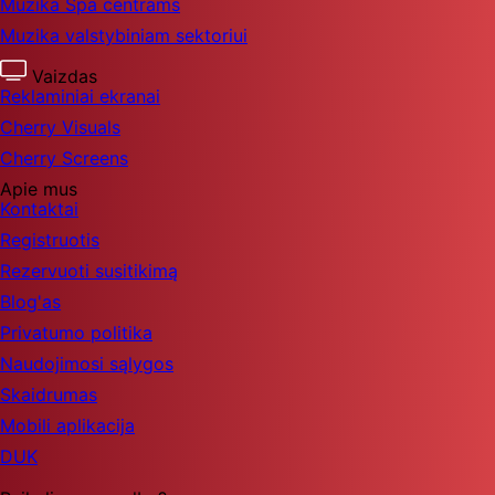
Muzika Spa centrams
Muzika valstybiniam sektoriui
Vaizdas
Reklaminiai ekranai
Cherry Visuals
Cherry Screens
Apie mus
Kontaktai
Registruotis
Rezervuoti susitikimą
Blog'as
Privatumo politika
Naudojimosi sąlygos
Skaidrumas
Mobili aplikacija
DUK