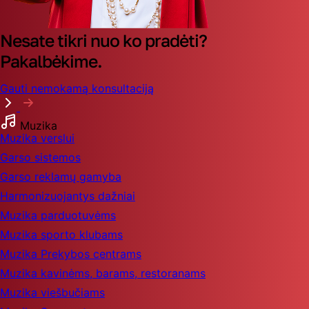
Nesate tikri nuo ko pradėti?
Pakalbėkime.
Gauti nemokamą konsultaciją
Muzika
Muzika verslui
Garso sistemos
Garso reklamų gamyba
Harmonizuojantys dažniai
Muzika parduotuvėms
Muzika sporto klubams
Muzika Prekybos centrams
Muzika kavinėms, barams, restoranams
Muzika viešbučiams