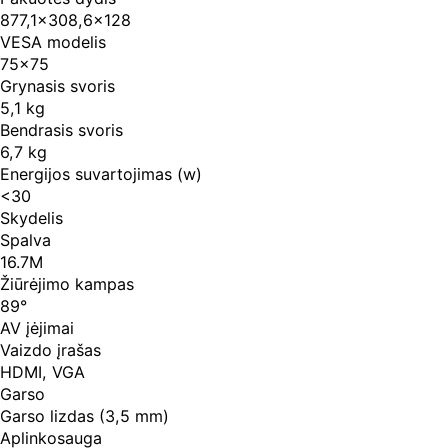
877,1×308,6×128
VESA modelis
75×75
Grynasis svoris
5,1 kg
Bendrasis svoris
6,7 kg
Energijos suvartojimas (w)
<30
Skydelis
Spalva
16.7M
Žiūrėjimo kampas
89°
AV įėjimai
Vaizdo įrašas
HDMI, VGA
Garso
Garso lizdas (3,5 mm)
Aplinkosauga