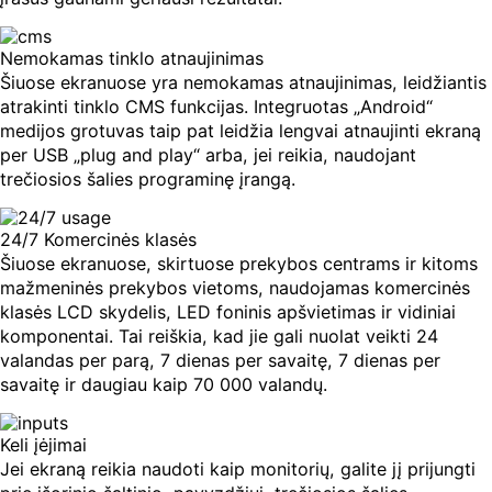
Nemokamas tinklo atnaujinimas
Šiuose ekranuose yra nemokamas atnaujinimas, leidžiantis
atrakinti tinklo CMS funkcijas. Integruotas „Android“
medijos grotuvas taip pat leidžia lengvai atnaujinti ekraną
per USB „plug and play“ arba, jei reikia, naudojant
trečiosios šalies programinę įrangą.
24/7 Komercinės klasės
Šiuose ekranuose, skirtuose prekybos centrams ir kitoms
mažmeninės prekybos vietoms, naudojamas komercinės
klasės LCD skydelis, LED foninis apšvietimas ir vidiniai
komponentai. Tai reiškia, kad jie gali nuolat veikti 24
valandas per parą, 7 dienas per savaitę, 7 dienas per
savaitę ir daugiau kaip 70 000 valandų.
Keli įėjimai
Jei ekraną reikia naudoti kaip monitorių, galite jį prijungti