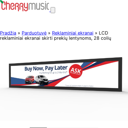
Pradžia
»
Parduotuvė
»
Reklaminiai ekranai
» LCD
reklaminiai ekranai skirti prekių lentynoms, 28 colių