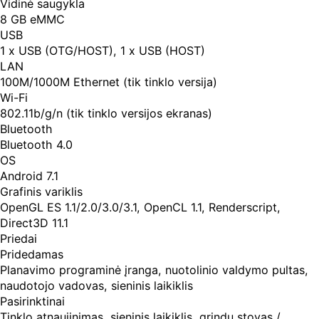
Vidinė saugykla
8 GB eMMC
USB
1 x USB (OTG/HOST), 1 x USB (HOST)
LAN
100M/1000M Ethernet (tik tinklo versija)
Wi-Fi
802.11b/g/n (tik tinklo versijos ekranas)
Bluetooth
Bluetooth 4.0
OS
Android 7.1
Grafinis variklis
OpenGL ES 1.1/2.0/3.0/3.1, OpenCL 1.1, Renderscript,
Direct3D 11.1
Priedai
Pridedamas
Planavimo programinė įranga, nuotolinio valdymo pultas,
naudotojo vadovas, sieninis laikiklis
Pasirinktinai
Tinklo atnaujinimas, sieninis laikiklis, grindų stovas /