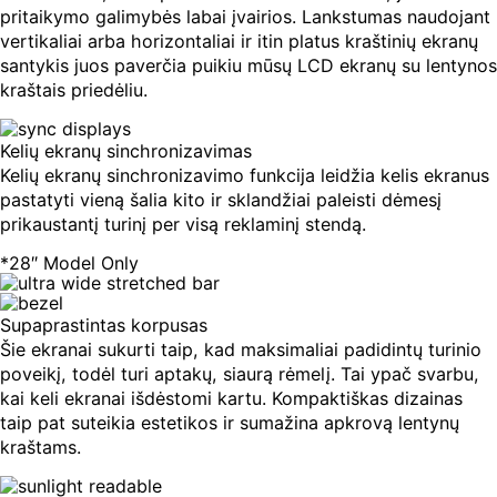
colių
pritaikymo galimybės labai įvairios. Lankstumas naudojant
vertikaliai arba horizontaliai ir itin platus kraštinių ekranų
santykis juos paverčia puikiu mūsų LCD ekranų su lentynos
kraštais priedėliu.
Kelių ekranų sinchronizavimas
Kelių ekranų sinchronizavimo funkcija leidžia kelis ekranus
pastatyti vieną šalia kito ir sklandžiai paleisti dėmesį
prikaustantį turinį per visą reklaminį stendą.
*28″ Model Only
Supaprastintas korpusas
Šie ekranai sukurti taip, kad maksimaliai padidintų turinio
poveikį, todėl turi aptakų, siaurą rėmelį. Tai ypač svarbu,
kai keli ekranai išdėstomi kartu. Kompaktiškas dizainas
taip pat suteikia estetikos ir sumažina apkrovą lentynų
kraštams.