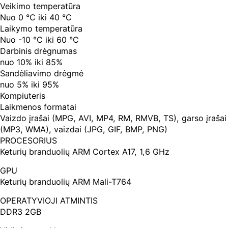
Veikimo temperatūra
Nuo 0 °C iki 40 °C
Laikymo temperatūra
Nuo -10 °C iki 60 °C
Darbinis drėgnumas
nuo 10% iki 85%
Sandėliavimo drėgmė
nuo 5% iki 95%
Kompiuteris
Laikmenos formatai
Vaizdo įrašai (MPG, AVI, MP4, RM, RMVB, TS), garso įrašai
(MP3, WMA), vaizdai (JPG, GIF, BMP, PNG)
PROCESORIUS
Keturių branduolių ARM Cortex A17, 1,6 GHz
GPU
Keturių branduolių ARM Mali-T764
OPERATYVIOJI ATMINTIS
DDR3 2GB