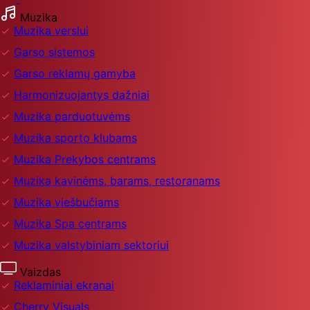
Muzika
Muzika verslui
Garso sistemos
Garso reklamų gamyba
Harmonizuojantys dažniai
Muzika parduotuvėms
Muzika sporto klubams
Muzika Prekybos centrams
Muzika kavinėms, barams, restoranams
Muzika viešbučiams
Muzika Spa centrams
Muzika valstybiniam sektoriui
Vaizdas
Reklaminiai ekranai
Cherry Visuals