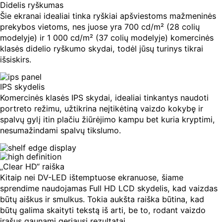
Didelis ryškumas
Šie ekranai idealiai tinka ryškiai apšviestoms mažmeninės
prekybos vietoms, nes juose yra 700 cd/m² (28 colių
modelyje) ir 1 000 cd/m² (37 colių modelyje) komercinės
klasės didelio ryškumo skydai, todėl jūsų turinys tikrai
išsiskirs.
IPS skydelis
Komercinės klasės IPS skydai, idealiai tinkantys naudoti
portreto režimu, užtikrina neįtikėtiną vaizdo kokybę ir
spalvų gylį itin plačiu žiūrėjimo kampu bet kuria kryptimi,
nesumažindami spalvų tikslumo.
„Clear HD“ raiška
Kitaip nei DV-LED ištemptuose ekranuose, šiame
sprendime naudojamas Full HD LCD skydelis, kad vaizdas
būtų aiškus ir smulkus. Tokia aukšta raiška būtina, kad
būtų galima skaityti tekstą iš arti, be to, rodant vaizdo
įrašus gaunami geriausi rezultatai.