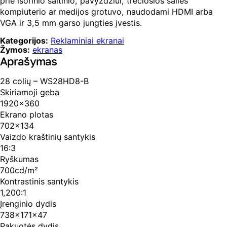
prie išorinio šaltinio, pavyzdžiui, trečiosios šalies
kompiuterio ar medijos grotuvo, naudodami HDMI arba
VGA ir 3,5 mm garso jungties įvestis.
Kategorijos:
Reklaminiai ekranai
Žymos:
ekranas
Aprašymas
28 colių – WS28HD8-B
Skiriamoji geba
1920×360
Ekrano plotas
702×134
Vaizdo kraštinių santykis
16:3
Ryškumas
700cd/m²
Kontrastinis santykis
1,200:1
Įrenginio dydis
738x171x47
Pakuotės dydis