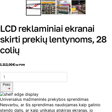
LCD reklaminiai ekranai
skirti prekių lentynoms, 28
colių
1.112,00
€
be PVM
produkto
kiekis:
LCD
Pirkti
reklaminiai
ekranai
skirti
Universalus mažmeninės prekybos sprendimas
prekių
Nesvarbu, ar šis sprendimas naudojamas kaip galinio
lentynoms,
28
stendo dalis, ar kaip unikalus atskiras ekranas, jo