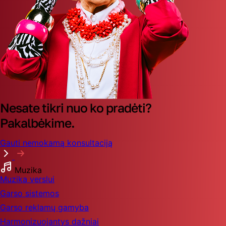
Nesate tikri nuo ko pradėti?
Pakalbėkime.
Gauti nemokamą konsultaciją
Muzika
Muzika verslui
Garso sistemos
Garso reklamų gamyba
Harmonizuojantys dažniai