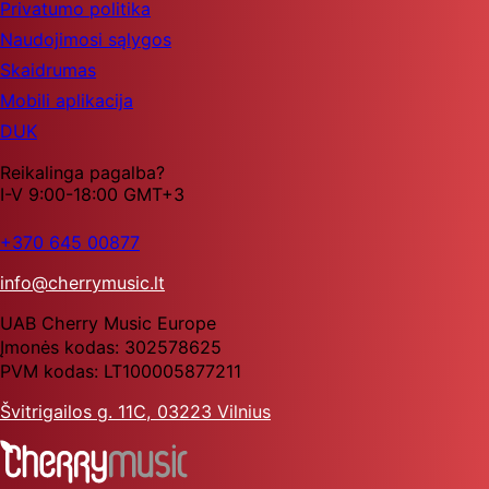
Privatumo politika
Naudojimosi sąlygos
Skaidrumas
Mobili aplikacija
DUK
Reikalinga pagalba?
I-V 9:00-18:00 GMT+3
+370 645 00877
info@cherrymusic.lt
UAB Cherry Music Europe
Įmonės kodas: 302578625
PVM kodas: LT100005877211
Švitrigailos g. 11C, 03223 Vilnius