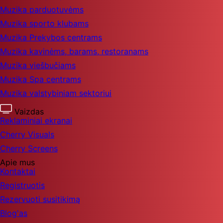
Muzika parduotuvėms
Muzika sporto klubams
Muzika Prekybos centrams
Muzika kavinėms, barams, restoranams
Muzika viešbučiams
Muzika Spa centrams
Muzika valstybiniam sektoriui
Vaizdas
Reklaminiai ekranai
Cherry Visuals
Cherry Screens
Apie mus
Kontaktai
Registruotis
Rezervuoti susitikimą
Blog'as