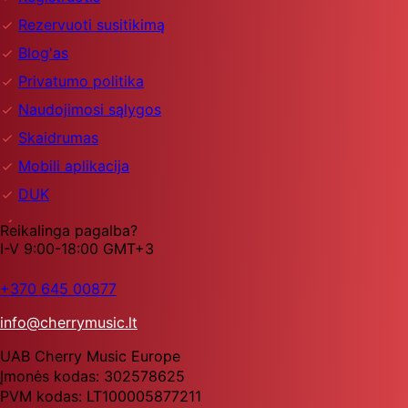
Rezervuoti susitikimą
Blog'as
Privatumo politika
Naudojimosi sąlygos
Skaidrumas
Mobili aplikacija
DUK
Reikalinga pagalba?
I-V 9:00-18:00 GMT+3
+370 645 00877
info@cherrymusic.lt
UAB Cherry Music Europe
Įmonės kodas: 302578625
PVM kodas: LT100005877211