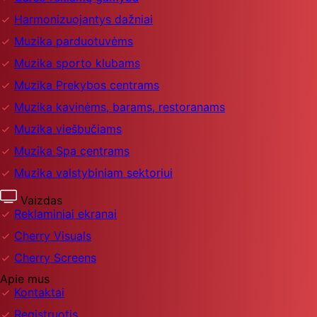
Harmonizuojantys dažniai
Muzika parduotuvėms
Muzika sporto klubams
Muzika Prekybos centrams
Muzika kavinėms, barams, restoranams
Muzika viešbučiams
Muzika Spa centrams
Muzika valstybiniam sektoriui
Vaizdas
Reklaminiai ekranai
Cherry Visuals
Cherry Screens
Apie mus
Kontaktai
Registruotis