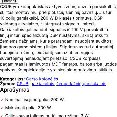
Į krepšelį
CSUB
CSUB yra kompaktiškas aktyvus žemų dažnių garsiakalbis,
kompaktiškas
skirtas montavimui prie plokščių sieninių paviršių. Jis turi
aktyvus
žemų
10 colių garsiakalbį, 200 W D klasės tiprintuvą, DSP
dažnių
valdomą ekvalaizerįir integruotą signalo limiterį.
garsiakalbis
Garsiakalbis gali naudoti signalus iš 100 V garsiakalbių
linijų ir turi specializuotą DSP nustatymą, skirtą atkurti
žemiems dažniams, kurie prarandami naudojant aukštos
įtampos garso sistemų linijas. Stiprintuvas turi automatinį
budėjimo režimą, leidžiantį sumažinti energijos
suvartojimą nenaudojant prietaiso. CSUB korpusas
pagamintas iš laminuotos MDF faneros, baltos arba juodos
spalvos. Komplektacijoje yra sieninio montavimo laikiklis.
Kategorijos:
Garso kolonėlės
Žymos:
CSUB
,
garsiakalbis
,
žemų dažnių garsiakalbis
Aprašymas
Nominali išėjimo galia: 200 W
Maksimali galia: 300 W
Galios suvartojimas budėjimo režimu: 3 W