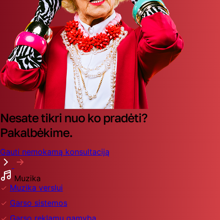
Nesate tikri nuo ko pradėti?
Pakalbėkime.
Gauti nemokamą konsultaciją
Muzika
Muzika verslui
Garso sistemos
Garso reklamų gamyba