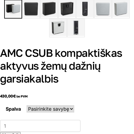
AMC CSUB kompaktiškas
aktyvus žemų dažnių
garsiakalbis
430,00
€
be PVM
Spalva
produkto
kiekis:
AMC