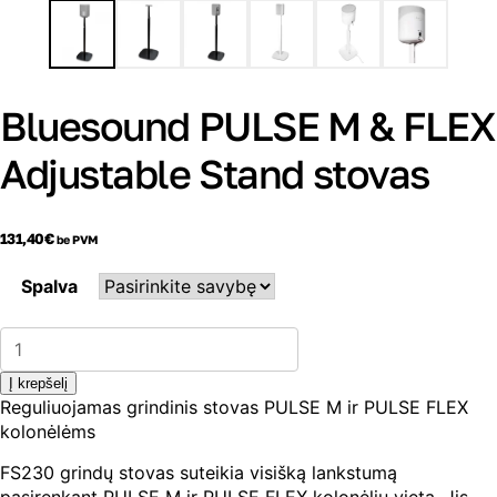
Bluesound PULSE M & FLEX
Adjustable Stand stovas
131,40
€
be PVM
Spalva
produkto
kiekis:
Bluesound
Į krepšelį
PULSE
Reguliuojamas grindinis stovas PULSE M ir PULSE FLEX
M
kolonėlėms
&
FLEX
FS230 grindų stovas suteikia visišką lankstumą
Adjustable
Stand
pasirenkant PULSE M ir PULSE FLEX kolonėlių vietą. Jis