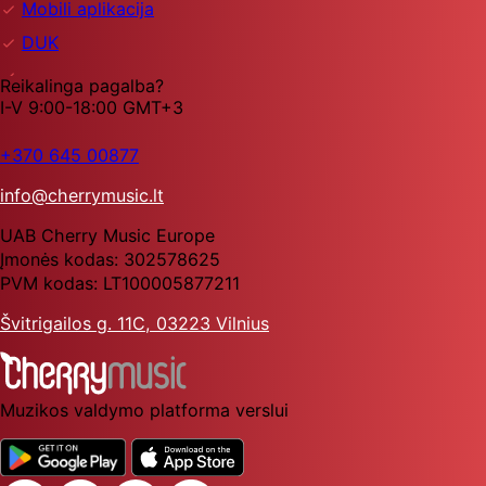
Mobili aplikacija
DUK
Reikalinga pagalba?
I-V 9:00-18:00 GMT+3
+370 645 00877
info@cherrymusic.lt
UAB Cherry Music Europe
Įmonės kodas: 302578625
PVM kodas: LT100005877211
Švitrigailos g. 11C, 03223 Vilnius
Muzikos valdymo platforma verslui