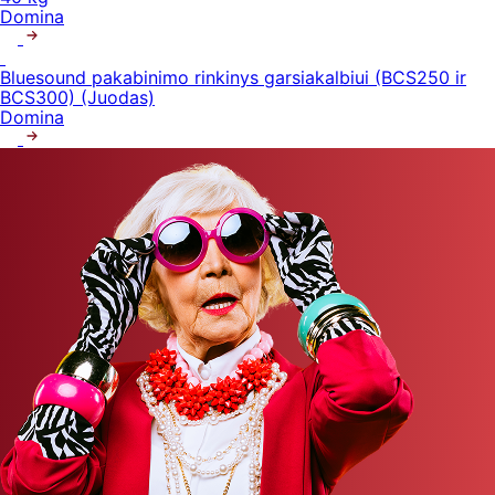
Domina
Bluesound pakabinimo rinkinys garsiakalbiui (BCS250 ir
BCS300) (Juodas)
Domina