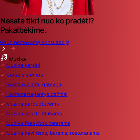
Nesate tikri nuo ko pradėti?
Pakalbėkime.
Gauti nemokamą konsultaciją
Muzika
Muzika verslui
Garso sistemos
Garso reklamų gamyba
Harmonizuojantys dažniai
Muzika parduotuvėms
Muzika sporto klubams
Muzika Prekybos centrams
Muzika kavinėms, barams, restoranams