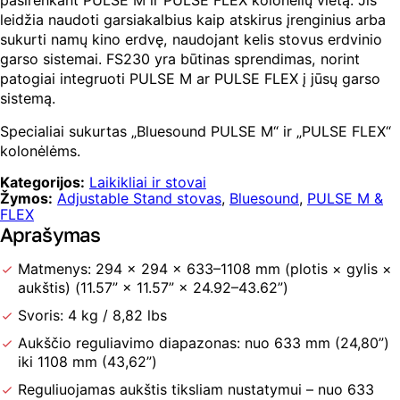
stovas
leidžia naudoti garsiakalbius kaip atskirus įrenginius arba
sukurti namų kino erdvę, naudojant kelis stovus erdvinio
garso sistemai. FS230 yra būtinas sprendimas, norint
patogiai integruoti PULSE M ar PULSE FLEX į jūsų garso
sistemą.
Specialiai sukurtas „Bluesound PULSE M“ ir „PULSE FLEX“
kolonėlėms.
Kategorijos:
Laikikliai ir stovai
Žymos:
Adjustable Stand stovas
,
Bluesound
,
PULSE M &
FLEX
Aprašymas
Matmenys: 294 × 294 × 633–1108 mm (plotis × gylis ×
aukštis) (11.57” × 11.57” × 24.92–43.62”)
Svoris: 4 kg / 8,82 lbs
Aukščio reguliavimo diapazonas: nuo 633 mm (24,80”)
iki 1108 mm (43,62”)
Reguliuojamas aukštis tiksliam nustatymui – nuo 633