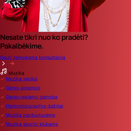
Nesate tikri nuo ko pradėti?
Pakalbėkime.
Gauti nemokamą konsultaciją
Muzika
Muzika verslui
Garso sistemos
Garso reklamų gamyba
Harmonizuojantys dažniai
Muzika parduotuvėms
Muzika sporto klubams