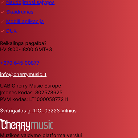
Naudojimosi sąlygos
Skaidrumas
Mobili aplikacija
DUK
Reikalinga pagalba?
I-V 9:00-18:00 GMT+3
+370 645 00877
info@cherrymusic.lt
UAB Cherry Music Europe
Įmonės kodas: 302578625
PVM kodas: LT100005877211
Švitrigailos g. 11C, 03223 Vilnius
Muzikos valdymo platforma verslui