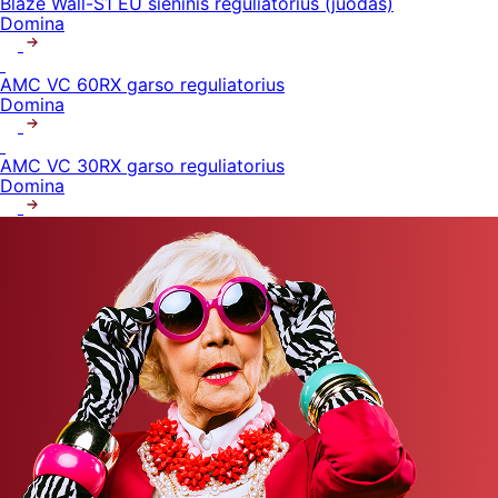
Blaze Wall-S1 EU sieninis reguliatorius (juodas)
Domina
AMC VC 60RX garso reguliatorius
Domina
AMC VC 30RX garso reguliatorius
Domina