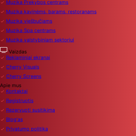
Muzika Prekybos centrams
Muzika kavinėms, barams, restoranams
Muzika viešbučiams
Muzika Spa centrams
Muzika valstybiniam sektoriui
Vaizdas
Reklaminiai ekranai
Cherry Visuals
Cherry Screens
Apie mus
Kontaktai
Registruotis
Rezervuoti susitikimą
Blog'as
Privatumo politika