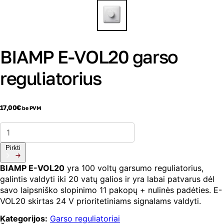
BIAMP E-VOL20 garso
reguliatorius
17,00
€
be PVM
produkto
kiekis:
BIAMP
Pirkti
E-
VOL20
BIAMP
E-VOL20
yra 100 voltų garsumo reguliatorius,
garso
galintis valdyti iki 20 vatų galios ir yra labai patvarus dėl
reguliatorius
savo laipsniško slopinimo 11 pakopų + nulinės padėties. E-
VOL20 skirtas 24 V prioritetiniams signalams valdyti.
Kategorijos:
Garso reguliatoriai