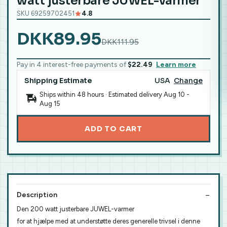
watt justerbare JUWEL-varmer
SKU 69259702451
4.8
DKK89.95
DKK111.95
Pay in 4 interest-free payments of
$22.49
Learn more
Shipping Estimate
USA
Change
Ships within 48 hours · Estimated delivery
Aug 10
-
Aug 15
ADD TO CART
Description
Den 200 watt justerbare JUWEL-varmer
for at hjælpe med at understøtte deres generelle trivsel i denne