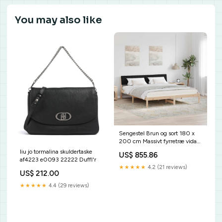
You may also like
Sengestel Brun og sort 180 x
200 cm Massivt fyrretræ vida-
xl
liu jo tormalina skuldertaske
US$ 855.86
af4223 e0093 22222 Duffl'r
★★★★★
4.2 (21 reviews)
US$ 212.00
★★★★★
4.4 (29 reviews)