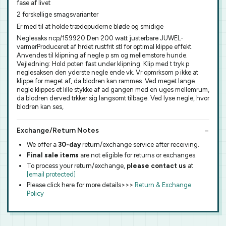
fase af livet
2 forskellige smagsvarianter
Er med til at holde trædepuderne bløde og smidige
Neglesaks ncp/159920 Den 200 watt justerbare JUWEL-
varmerProduceret af hrdet rustfrit stl for optimal klippe effekt.
Anvendes til klipning af negle p sm og mellemstore hunde.
Vejledning: Hold poten fast under klipning. Klip med t tryk p
neglesaksen den yderste negle ende vk. Vr opmrksom p ikke at
klippe for meget af, da blodren kan rammes. Ved meget lange
negle klippes et lille stykke af ad gangen med en uges mellemrum,
da blodren derved trkker sig langsomt tilbage. Ved lyse negle, hvor
blodren kan ses,
Exchange/Return Notes
We offer a
30-day
return/exchange service after receiving.
Final sale items
are not eligible for returns or exchanges.
To process your return/exchange,
please contact us
at
[email protected]
Please click here for more details>>>
Return & Exchange
Policy