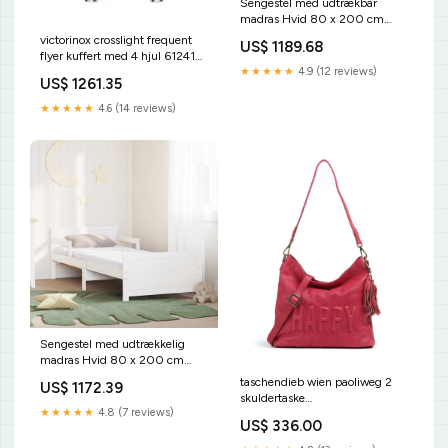
Sengestel med udtrækbar
madras Hvid 80 x 200 cm
Massiv fyrretræ vida-xl
victorinox crosslight frequent
US$ 1189.68
flyer kuffert med 4 hjul 612418
★★★★★
4.9 (12 reviews)
vict Play
US$ 1261.35
★★★★★
4.6 (14 reviews)
Sengestel med udtrækkelig
madras Hvid 80 x 200 cm
vida-xl
taschendieb wien paoliweg 2
US$ 1172.39
skuldertaske
★★★★★
4.8 (7 reviews)
td01250027happypil Lacoste
US$ 336.00