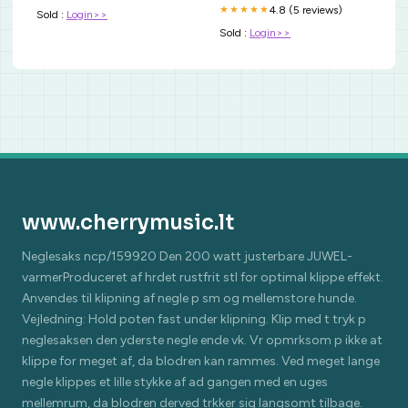
4.8 (5 reviews)
★★★★★
Sold :
Login>>
Sold :
Login>>
www.cherrymusic.lt
Neglesaks ncp/159920 Den 200 watt justerbare JUWEL-
varmerProduceret af hrdet rustfrit stl for optimal klippe effekt.
Anvendes til klipning af negle p sm og mellemstore hunde.
Vejledning: Hold poten fast under klipning. Klip med t tryk p
neglesaksen den yderste negle ende vk. Vr opmrksom p ikke at
klippe for meget af, da blodren kan rammes. Ved meget lange
negle klippes et lille stykke af ad gangen med en uges
mellemrum, da blodren derved trkker sig langsomt tilbage.