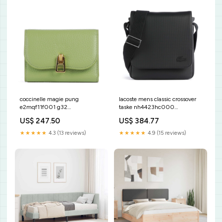
coccinelle magie pung
lacoste mens classic crossover
e2mqf11f001 g32
taske nh4423hc000
YGroup_p4b6d24-015
YGroup_r6e1d24-005
US$ 247.50
US$ 384.77
★★★★★
4.3 (13 reviews)
★★★★★
4.9 (15 reviews)