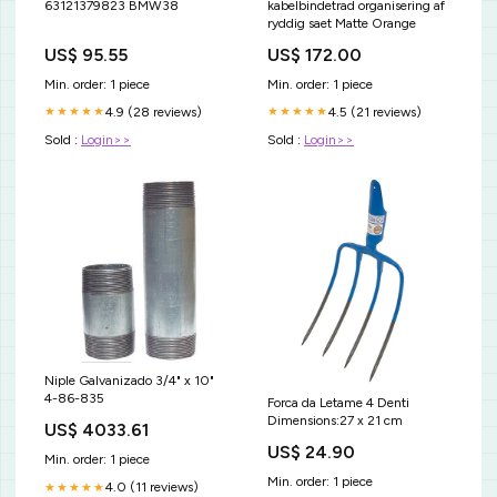
63121379823 BMW38
kabelbindetrad organisering af
ryddig saet Matte Orange
US$ 95.55
US$ 172.00
Min. order: 1 piece
Min. order: 1 piece
4.9 (28 reviews)
4.5 (21 reviews)
★★★★★
★★★★★
Sold :
Login>>
Sold :
Login>>
Niple Galvanizado 3/4" x 10"
4-86-835
Forca da Letame 4 Denti
Dimensions:27 x 21 cm
US$ 4033.61
US$ 24.90
Min. order: 1 piece
Min. order: 1 piece
4.0 (11 reviews)
★★★★★