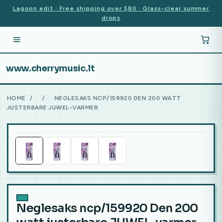
Lagoon edit · Free shipping over $80 · Glass-clear summer
drops
www.cherrymusic.lt
HOME
/
/
NEGLESAKS NCP/159920 DEN 200 WATT
JUSTERBARE JUWEL-VARMER
Neglesaks ncp/159920 Den 200