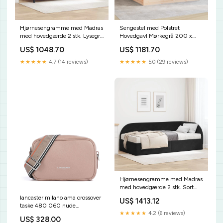
Hjørnesengramme med Madras
Sengestel med Polstret
med hovedgærde 2 stk. Lysegrå
Hovedgavl Mørkegrå 200 x
Fløjl vida-xl
200 cm vida-xl
US$ 1048.70
US$ 1181.70
★★★★★
4.7 (14 reviews)
★★★★★
5.0 (29 reviews)
Hjørnesengramme med Madras
med hovedgærde 2 stk. Sort
Fløjl vida-xl
lancaster milano ama crossover
US$ 1413.12
taske 480 060 nude
★★★★★
4.2 (6 reviews)
YGroup_f9f3d24-001
US$ 328.00