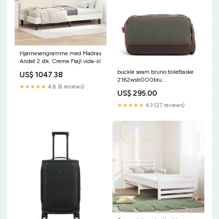
Hjørnesengramme med Madras
Andet 2 stk. Creme Fløjl vida-xl
buckle seam bruno toilettaske
US$ 1047.38
2162wsb000blu
★★★★★
4.8 (6 reviews)
YGroup_scg1a25-002
US$ 295.00
★★★★★
4.3 (27 reviews)