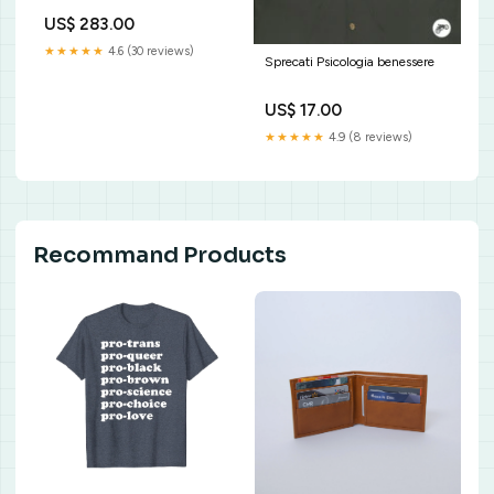
Spec S (SR20DE) -
US$ 283.00
Competition Clutch
SKU:6057-1620
★★★★★
4.6 (30 reviews)
Sprecati Psicologia benessere
US$ 17.00
★★★★★
4.9 (8 reviews)
Recommand Products