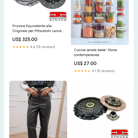
Frizione Equivalente alla
Originale per Mitsubishi Lancer
Evo 10 (X) - Competition
US$ 325.00
Clutch Modello_Punto (188)
(1999-2010)
★★★★★
4.4 (18 reviews)
Cucina seriale bebe' Storia
contemporanea
US$ 27.00
★★★★★
4.1 (8 reviews)