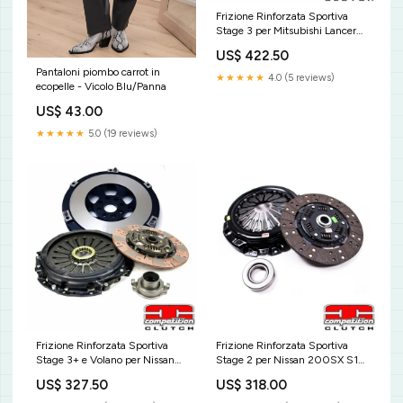
Frizione Rinforzata Sportiva
Stage 3 per Mitsubishi Lancer
Evo 9 (IX) - Competition Clutch
US$ 422.50
SKU:5152-2600
Pantaloni piombo carrot in
★★★★★
4.0 (5 reviews)
ecopelle - Vicolo Blu/Panna
US$ 43.00
★★★★★
5.0 (19 reviews)
Frizione Rinforzata Sportiva
Frizione Rinforzata Sportiva
Stage 3+ e Volano per Nissan
Stage 2 per Nissan 200SX S14
200SX S13 (SR20DET) -
/ S14A (SR20DET) -
US$ 327.50
US$ 318.00
Competition Clutch ET17
Competition Clutch MSW 24