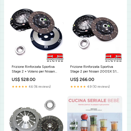
Frizione Rinforzata Sportiva
Frizione Rinforzata Sportiva
Stage 2 + Volano per Nissan
Stage 2 per Nissan 200SX S14
Skyline R34 GT-T -
/ S14A (SR20DE) -
US$ 528.00
US$ 266.00
Competition Clutch
Competition Clutch
SKU:6047-2100
Marca_TOYOTA
★★★★★
4.6 (16 reviews)
★★★★★
4.9 (10 reviews)