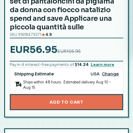
set di pantaloncini da pigiama
da donna con fiocco natalizio
spend and save Applicare una
piccola quantità sulle
SKU 91618479371
4.9
EUR56.95
EUR105.95
Pay in 4 interest-free payments of
$14.24
Learn more
Shipping Estimate
USA
Change
Ships within 48 hours · Estimated delivery
Aug 10
-
Aug 15
ADD TO CART