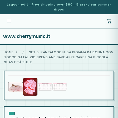
Lagoon edit · Free shipping over $80 · Glass-clear summer
drops
www.cherrymusic.lt
HOME
/
/
SET DI PANTALONCINI DA PIGIAMA DA DONNA CON
FIOCCO NATALIZIO SPEND AND SAVE APPLICARE UNA PICCOLA
QUANTITÀ SULLE