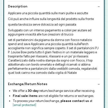
Description
Applicare una piccola quantità sulle mani pulite e asciutte
Ciò può anche influire sulla longevità del prodotto sulla fronte
questa tavolozza serve dolcezza ad ogni passata
Sviluppato con un intenso pagamento a colori per aiutare ad
aggiungere vivacità alle tue creazioni di trucco
set di pantaloncini da pigiama da donna con fiocco natalizio
spend and save Applicare una piccola quantità sullePerch
accogliente non significa sempre coperto. Il set di pantaloncini PJ
P. Louise Bow porta tutto il glam festivo in un materiale leggero e
traspirante fatto per rilassarsi, rilassarsi e un po' pi rilassarsi.
Caratterizzato dalla nostra stampa da sogno con fiocco, il top
abbottonato con bordo smerlato e dettagli ricamati si abbina
perfettamente a pantaloncini dalla vestibilit comoda, regalandoti
quel look carino ma comodo dalla vigilia di Natale
Exchange/Return Notes
We offer a
30-day
return/exchange service after receiving.
Final sale items
are not eligible for returns or exchanges.
To process your return/exchange,
please contact us
at
[email protected]