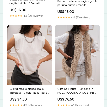
Primato delle tecnologie - guida
degli otori libro 1 Fumetti
per una nuova umanita'
Informatica
US$ 16.00
US$ 18.00
★★★★★
4.5 (20 reviews)
★★★★★
4.8 (30 reviews)
Gilet girocollo bianco spalla
Gilet St. Moritz - Tensione In
imbottita - Vicolo Taglia:Taglia
POLO PULCINO A COSTINE
Unica
IN VISCOSA
US$ 34.50
US$ 76.50
★★★★★
4.9 (23 reviews)
★★★★★
4.1 (8 reviews)