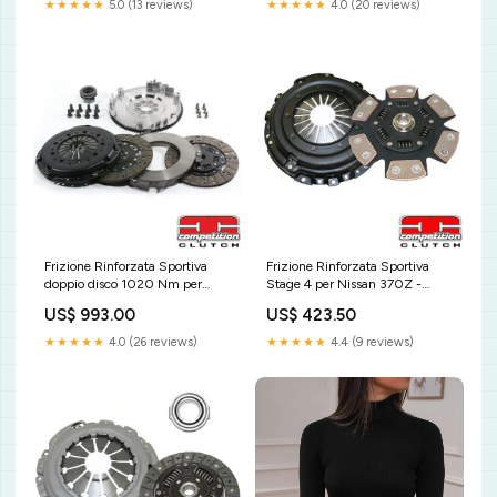
★★★★★
5.0 (13 reviews)
★★★★★
4.0 (20 reviews)
Frizione Rinforzata Sportiva
Frizione Rinforzata Sportiva
doppio disco 1020 Nm per
Stage 4 per Nissan 370Z -
Subaru Legacy BL5, BP5, BM9,
Competition Clutch Universale
US$ 993.00
US$ 423.50
BR9 (2007~) - Competition
Scenic
Clutch SKU:4M-15021-1
★★★★★
4.0 (26 reviews)
★★★★★
4.4 (9 reviews)