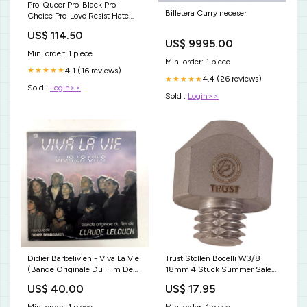
Pro-Queer Pro-Black Pro-
Billetera Curry neceser
Choice Pro-Love Resist Hate
Tshirt Womens I Never
US$ 114.50
Dreamed I'd End Up Marrying
US$ 9995.00
A Perfect Husband Shirt T-
Min. order: 1 piece
Shirt
Min. order: 1 piece
4.1 (16 reviews)
★★★★★
4.4 (26 reviews)
★★★★★
Sold :
Login>>
Sold :
Login>>
Didier Barbelivien - Viva La Vie
Trust Stollen Bocelli W3/8
(Bande Originale Du Film De
18mm 4 Stück Summer Sale
Claude Lelouch) (LP) OST
WH
US$ 40.00
US$ 17.95