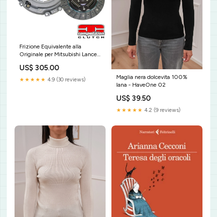
Frizione Equivalente alla
Originale per Mitsubishi Lancer
Evo 9 (IX) - Competition Clutch
US$ 305.00
SKU:5152-STOCK
Maglia nera dolcevita 100%
★★★★★
4.9 (30 reviews)
lana - HaveOne 02
US$ 39.50
★★★★★
4.2 (9 reviews)