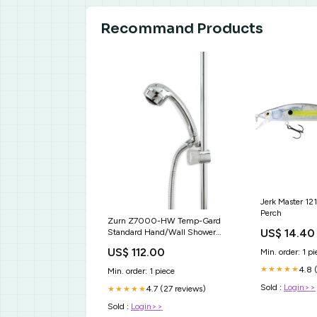
Recommand Products
Jerk Master 12
Perch
Zurn Z7000-HW Temp-Gard
US$ 14.40
Standard Hand/Wall Shower
with Supply Elbow, Flange," 60"
US$ 112.00
Min. order: 1 pi
Hose, and 24" Slide Bar in
Chrome Frame Material-Stainless
4.8 
★★★★★
Min. order: 1 piece
Steel
Sold :
Login>>
4.7 (27 reviews)
★★★★★
Sold :
Login>>