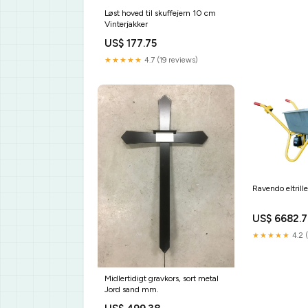
Løst hoved til skuffejern 10 cm
Vinterjakker
US$ 177.75
★★★★★
4.7 (19 reviews)
Ravendo eltril
US$ 6682.
★★★★★
4.2 
Midlertidigt gravkors, sort metal
Jord sand mm.