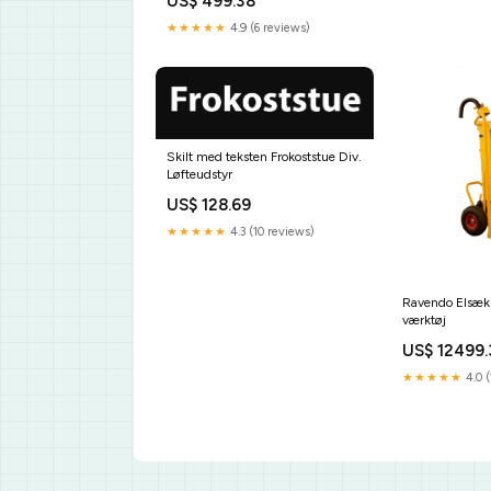
US$ 499.38
★★★★★
4.9 (6 reviews)
Skilt med teksten Frokoststue Div.
Løfteudstyr
US$ 128.69
★★★★★
4.3 (10 reviews)
Ravendo Elsæk
værktøj
US$ 12499.
★★★★★
4.0 (