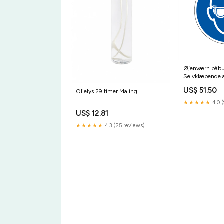
Øjenværn påbu
Selvklæbende a
30 mm Gravvas
US$ 51.50
Olielys 29 timer Maling
★★★★★
4.0 (
US$ 12.81
★★★★★
4.3 (25 reviews)