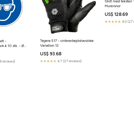
Skilt med teksten 
Murersnor
US$ 128.69
★★★★★
4.0 (27 
Tegera 517 - vinterarbejdshandske
dt -
Variation:12
rk à 10 stk. - Ø
e holder
US$ 93.68
★★★★★
4.7 (27 reviews)
9 reviews)