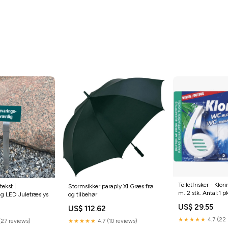
Toiletfrisker - Klo
ekst |
Stormsikker paraply Xl Græs frø
m. 2 stk. Antal:1 pk
g LED Juletræslys
og tilbehør
US$ 29.55
US$ 112.62
★★★★★
4.7 (22 
(27 reviews)
★★★★★
4.7 (10 reviews)