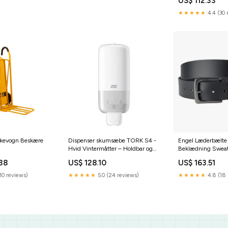
US$ 112.33
★★★★★
4.4 (30 
kevogn Beskære
Dispenser skumsæbe TORK S4 -
Engel Læderbælte 
Hvid Vintermåtter – Holdbar og
Beklædning Sweat
Effektiv Beskyttelse Mod Kulde
38
US$ 128.10
US$ 163.51
10 reviews)
★★★★★
5.0 (24 reviews)
★★★★★
4.8 (18 