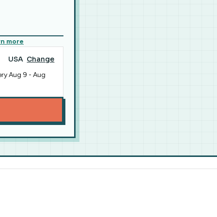
rn more
USA
Change
ery
Aug 9
-
Aug