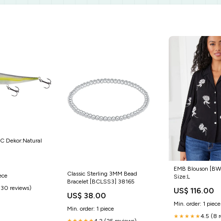
1C Dekor:Natural
EMB Blouson [B
Classic Sterling 3MM Bead
ece
Size:L
Bracelet [BCLSS3] 38165
(30 reviews)
US$ 116.00
US$ 38.00
Min. order: 1 piece
Min. order: 1 piece
4.5 (8 
★★★★★
4.2 (25 reviews)
★★★★★