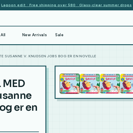
Lagoon edit · Free shipping over $80 · Glass-clear summer drops
All
New Arrivals
Sale
TE SUSANNE V. KNUDSEN JOBS BOG ER EN NOVELLE
L MED
usanne
og er en