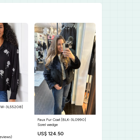
WW-3L55208]
Faux Fur Coat [BLK-3L0990]
Sorel wedge
US$ 124.50
reviews)