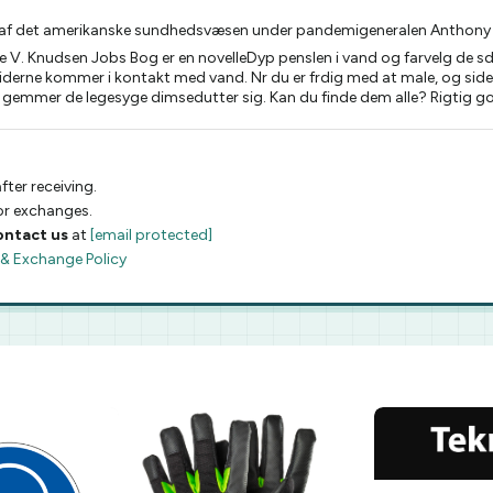
af det amerikanske sundhedsvæsen under pandemigeneralen Anthony 
Knudsen Jobs Bog er en novelleDyp penslen i vand og farvelg de sde il
siderne kommer i kontakt med vand. Nr du er frdig med at male, og siderne
ne gemmer de legesyge dimsedutter sig. Kan du finde dem alle? Rigtig go
fter receiving.
 or exchanges.
ontact us
at
[email protected]
 & Exchange Policy