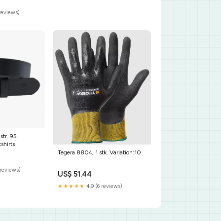
reviews)
str. 95
shirts
Tegera 8804, 1 stk. Variation:10
reviews)
US$ 51.44
★★★★★
4.9 (6 reviews)