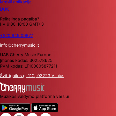
Mobili aplikacija
DUK
Reikalinga pagalba?
I-V 9:00-18:00 GMT+3
+370 645 00877
info@cherrymusic.lt
UAB Cherry Music Europe
Įmonės kodas: 302578625
PVM kodas: LT100005877211
Švitrigailos g. 11C, 03223 Vilnius
Muzikos valdymo platforma verslui