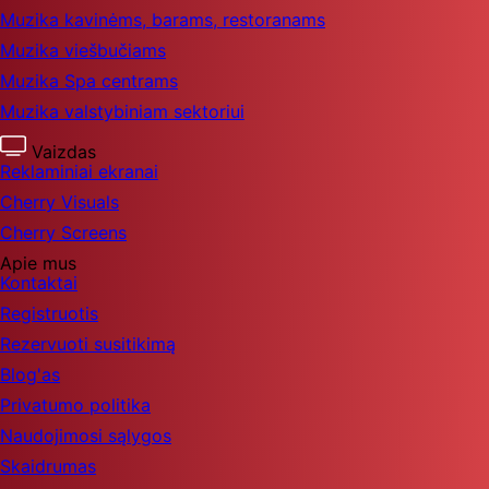
Muzika kavinėms, barams, restoranams
Muzika viešbučiams
Muzika Spa centrams
Muzika valstybiniam sektoriui
Vaizdas
Reklaminiai ekranai
Cherry Visuals
Cherry Screens
Apie mus
Kontaktai
Registruotis
Rezervuoti susitikimą
Blog'as
Privatumo politika
Naudojimosi sąlygos
Skaidrumas