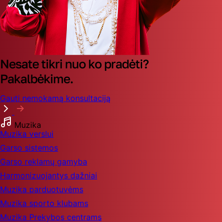
Nesate tikri nuo ko pradėti?
Pakalbėkime.
Gauti nemokamą konsultaciją
Muzika
Muzika verslui
Garso sistemos
Garso reklamų gamyba
Harmonizuojantys dažniai
Muzika parduotuvėms
Muzika sporto klubams
Muzika Prekybos centrams