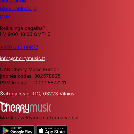
Mobili aplikacija
DUK
Reikalinga pagalba?
I-V 9:00-18:00 GMT+3
+370 645 00877
info@cherrymusic.lt
UAB Cherry Music Europe
Įmonės kodas: 302578625
PVM kodas: LT100005877211
Švitrigailos g. 11C, 03223 Vilnius
Muzikos valdymo platforma verslui