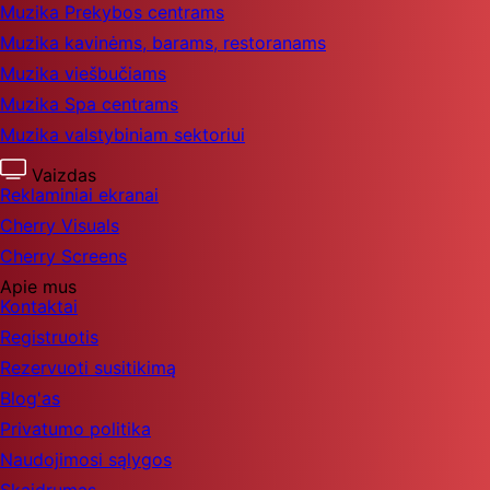
Muzika Prekybos centrams
Muzika kavinėms, barams, restoranams
Muzika viešbučiams
Muzika Spa centrams
Muzika valstybiniam sektoriui
Vaizdas
Reklaminiai ekranai
Cherry Visuals
Cherry Screens
Apie mus
Kontaktai
Registruotis
Rezervuoti susitikimą
Blog'as
Privatumo politika
Naudojimosi sąlygos
Skaidrumas