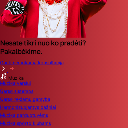
Nesate tikri nuo ko pradėti?
Pakalbėkime.
Gauti nemokamą konsultaciją
Muzika
Muzika verslui
Garso sistemos
Garso reklamų gamyba
Harmonizuojantys dažniai
Muzika parduotuvėms
Muzika sporto klubams