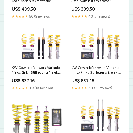
Stahl verzinkt (mit fester
Stahl verzinkt (mit fester
Kennung) 1322000B P2
Kennung) 13270014 Lotus
US$ 439.50
US$ 399.50
★★★★★
5.0 (9 reviews)
★★★★★
4.3 (7 reviews)
KW Gewindefahrwerk Variante
KW Gewindefahrwerk Variante
1 inox (inkl. Stilllegung f. elektr.
1 inox (inkl. Stilllegung f. elektr.
Dämpfer) 1022000K Stuhl
Dämpfer) 1022000E DZX
US$ 837.16
US$ 837.16
★★★★★
4.0 (18 reviews)
★★★★★
4.4 (21 reviews)