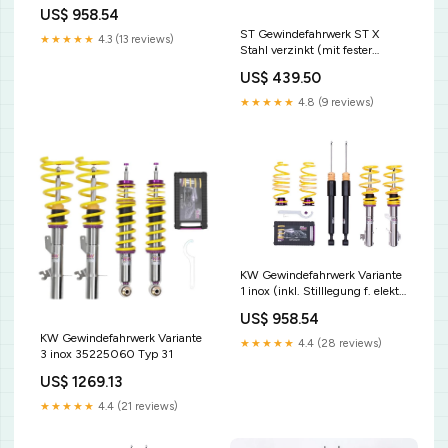
Dämpfer) 10225053 Novus
US$ 958.54
Jetta 2 (19E) [VW]
ST Gewindefahrwerk ST X
★★★★★
4.3 (13 reviews)
Stahl verzinkt (mit fester
Kennung) 13227018 Novus
US$ 439.50
Focus MK2 ST (DA3) [FORD]
★★★★★
4.8 (9 reviews)
KW Gewindefahrwerk Variante
1 inox (inkl. Stilllegung f. elektr.
Dämpfer) 10225054 Elektronik
US$ 958.54
KW Gewindefahrwerk Variante
★★★★★
4.4 (28 reviews)
3 inox 35225060 Typ 31
US$ 1269.13
★★★★★
4.4 (21 reviews)