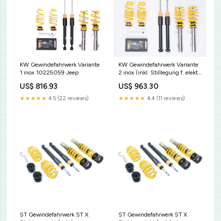
KW Gewindefahrwerk Variante
KW Gewindefahrwerk Variante
1 inox 10225059 Jeep
2 inox (inkl. Stilllegung f. elektr.
Dämpfer) 15280129 PKW
US$ 816.93
US$ 963.30
★★★★★
4.5 (22 reviews)
★★★★★
4.4 (11 reviews)
ST Gewindefahrwerk ST X
ST Gewindefahrwerk ST X