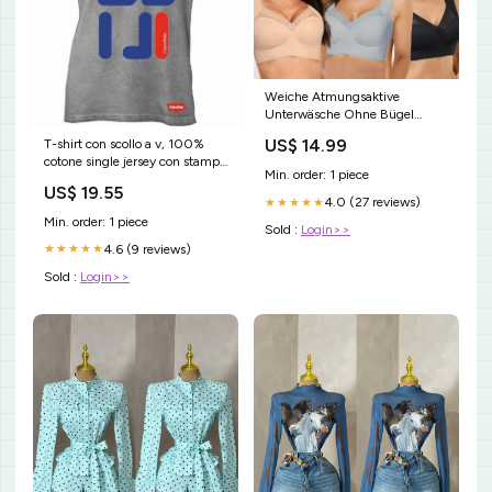
Weiche Atmungsaktive
Unterwäsche Ohne Bügel
Farbe:Rosa
US$ 14.99
T-shirt con scollo a v, 100%
cotone single jersey con stampa
Min. order: 1 piece
ORIGINAL FAKE I piu' venduti
US$ 19.55
4.0 (27 reviews)
★★★★★
Min. order: 1 piece
Sold :
Login>>
4.6 (9 reviews)
★★★★★
Sold :
Login>>