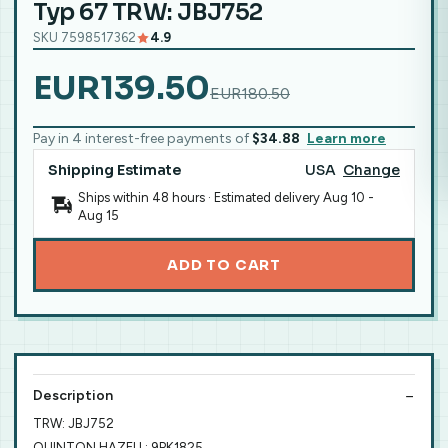
Typ 67 TRW: JBJ752
SKU 7598517362
4.9
EUR139.50
EUR180.50
Pay in 4 interest-free payments of
$34.88
Learn more
Shipping Estimate
USA
Change
Ships within 48 hours · Estimated delivery
Aug 10
-
Aug 15
ADD TO CART
Description
TRW: JBJ752
QUINTON HAZELL: 9PK1825