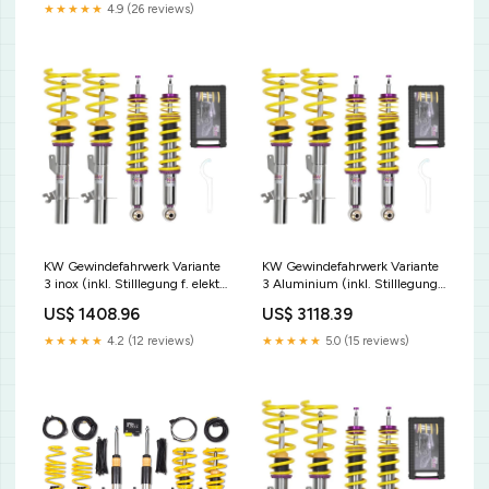
★★★★★
4.9 (26 reviews)
KW Gewindefahrwerk Variante
KW Gewindefahrwerk Variante
3 inox (inkl. Stilllegung f. elektr.
3 Aluminium (inkl. Stilllegung
Dämpfer) 35225062 Verano
f. elektr. Dämpfer) 35225063
US$ 1408.96
US$ 3118.39
SPNJT
★★★★★
4.2 (12 reviews)
★★★★★
5.0 (15 reviews)