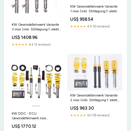
KW Gewindefahrwerk Variante
1 inox (inkl. Stilllegung f. elektr.
Dämpfer) 10225062 Typ 17
US$ 958.54
KW Gewindefahrwerk Variante
★★★★★
4.5 (10 reviews)
3 inox (inkl. Stilllegung f. elektr.
Dämpfer) 35225057 Tigra
US$ 1408.96
★★★★★
4.4 (5 reviews)
KW Gewindefahrwerk Variante
2 inox (inkl. Stilllegung f. elektr.
Dämpfer) 15280126 Simcan
US$ 963.30
KW DDC - ECU
★★★★★
5.0 (19 reviews)
Gewindefahrwerk inox
39020013 Typ 63
US$ 1770.12