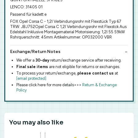
LENCO: 31405 01
Passend für kadett e
FOX Opel Corsa C - 1,2l Verbindungsrohr mit Flexstück Typ 67
TRW: JBJ752Opel Corsa C 1,2l Verbindungsrohr mit Flexstck Aus
Edelstahl Inklusive Montagematerial Motorisierung: 1,2l 55 59kW
Rohrquerschnitt: 45mm Artikelnummer: OP032000 VBR
Exchange/Return Notes
We offer a
30-day
return/exchange service after receiving.
Final sale items
are not eligible for returns or exchanges.
To process your return/exchange,
please contact us
at
[email protected]
Please click here for more details>>>
Return & Exchange
Policy
You may also like