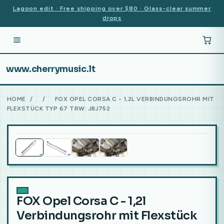
Lagoon edit · Free shipping over $80 · Glass-clear summer
drops
www.cherrymusic.lt
HOME
/
/
FOX OPEL CORSA C - 1,2L VERBINDUNGSROHR MIT
FLEXSTÜCK TYP 67 TRW: JBJ752
FOX Opel Corsa C - 1,2l
Verbindungsrohr mit Flexstück