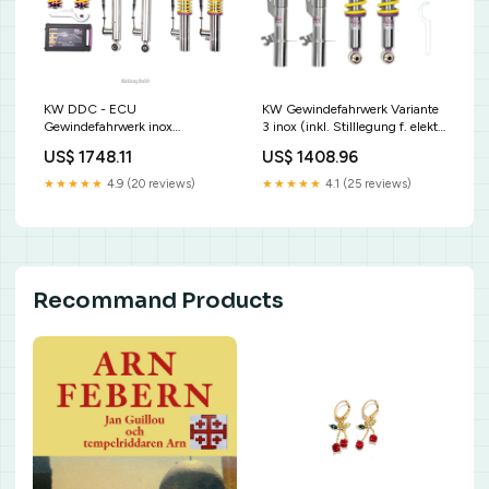
KW DDC - ECU
KW Gewindefahrwerk Variante
Gewindefahrwerk inox
3 inox (inkl. Stilllegung f. elektr.
39020002 Novus E46
Dämpfer) 35225055 Corsa B
US$ 1748.11
US$ 1408.96
(346L/C) [BMW]
★★★★★
4.9 (20 reviews)
★★★★★
4.1 (25 reviews)
Recommand Products