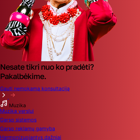
Nesate tikri nuo ko pradėti?
Pakalbėkime.
Gauti nemokamą konsultaciją
Muzika
Muzika verslui
Garso sistemos
Garso reklamų gamyba
Harmonizuojantys dažniai