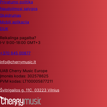
Privatumo politika
Naudojimosi sąlygos
Skaidrumas
Mobili aplikacija
DUK
Reikalinga pagalba?
I-V 9:00-18:00 GMT+3
+370 645 00877
info@cherrymusic.lt
UAB Cherry Music Europe
Įmonės kodas: 302578625
PVM kodas: LT100005877211
Švitrigailos g. 11C, 03223 Vilnius