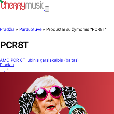
Pradžia
»
Parduotuvė
» Produktai su žymomis “PCR8T”
PCR8T
AMC PCR 8T lubinis garsiakalbis (baltas)
Plačiau