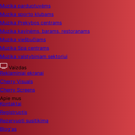
Muzika parduotuvėms
Muzika sporto klubams
Muzika Prekybos centrams
Muzika kavinėms, barams, restoranams
Muzika viešbučiams
Muzika Spa centrams
Muzika valstybiniam sektoriui
Vaizdas
Reklaminiai ekranai
Cherry Visuals
Cherry Screens
Apie mus
Kontaktai
Registruotis
Rezervuoti susitikimą
Blog'as