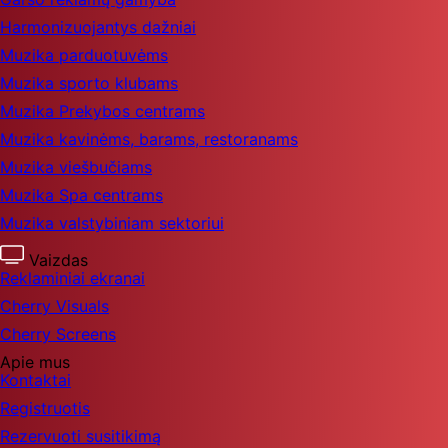
Harmonizuojantys dažniai
Muzika parduotuvėms
Muzika sporto klubams
Muzika Prekybos centrams
Muzika kavinėms, barams, restoranams
Muzika viešbučiams
Muzika Spa centrams
Muzika valstybiniam sektoriui
Vaizdas
Reklaminiai ekranai
Cherry Visuals
Cherry Screens
Apie mus
Kontaktai
Registruotis
Rezervuoti susitikimą