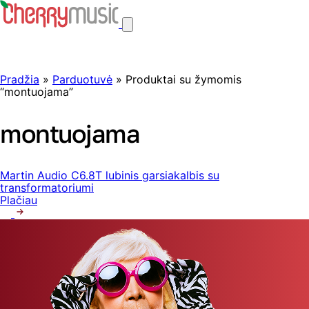
Pradžia
»
Parduotuvė
» Produktai su žymomis
“montuojama”
montuojama
Martin Audio C6.8T lubinis garsiakalbis su
transformatoriumi
Plačiau