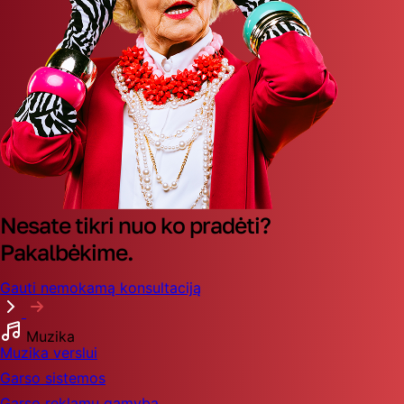
Nesate tikri nuo ko pradėti?
Pakalbėkime.
Gauti nemokamą konsultaciją
Muzika
Muzika verslui
Garso sistemos
Garso reklamų gamyba