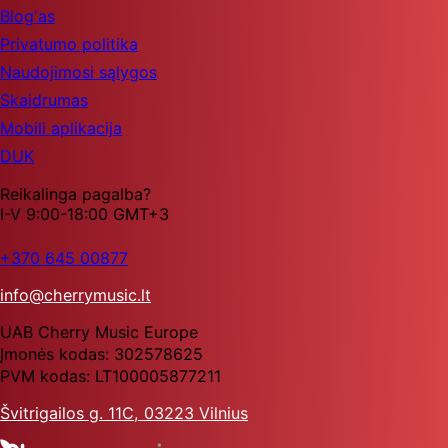
Blog'as
Privatumo politika
Naudojimosi sąlygos
Skaidrumas
Mobili aplikacija
DUK
Reikalinga pagalba?
I-V 9:00-18:00 GMT+3
+370 645 00877
info@cherrymusic.lt
UAB Cherry Music Europe
Įmonės kodas: 302578625
PVM kodas: LT100005877211
Švitrigailos g. 11C, 03223 Vilnius