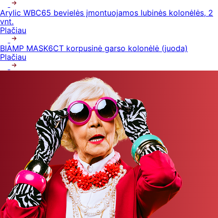
Arylic WBC65 bevielės įmontuojamos lubinės kolonėlės, 2
vnt.
Plačiau
BIAMP MASK6CT korpusinė garso kolonėlė (juoda)
Plačiau