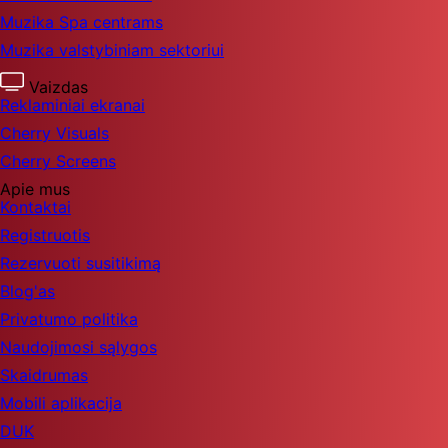
Muzika Spa centrams
Muzika valstybiniam sektoriui
Vaizdas
Reklaminiai ekranai
Cherry Visuals
Cherry Screens
Apie mus
Kontaktai
Registruotis
Rezervuoti susitikimą
Blog'as
Privatumo politika
Naudojimosi sąlygos
Skaidrumas
Mobili aplikacija
DUK