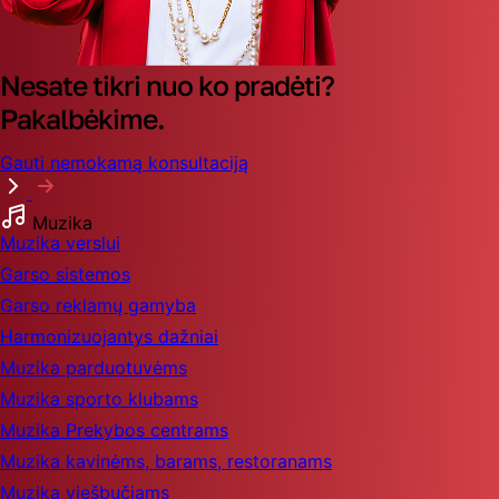
Nesate tikri nuo ko pradėti?
Pakalbėkime.
Gauti nemokamą konsultaciją
Muzika
Muzika verslui
Garso sistemos
Garso reklamų gamyba
Harmonizuojantys dažniai
Muzika parduotuvėms
Muzika sporto klubams
Muzika Prekybos centrams
Muzika kavinėms, barams, restoranams
Muzika viešbučiams