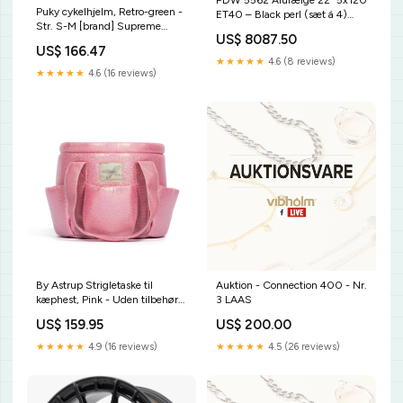
PDW 5562 Alufælge 22" 5x120
Puky cykelhjelm, Retro-green -
ET40 – Black perl (sæt á 4)
Str. S-M [brand] Supreme
Støvsuger
US$ 8087.50
Rollers
US$ 166.47
★★★★★
4.6 (8 reviews)
★★★★★
4.6 (16 reviews)
By Astrup Strigletaske til
Auktion - Connection 400 - Nr.
kæphest, Pink - Uden tilbehør
3 LAAS
live11072450
US$ 159.95
US$ 200.00
★★★★★
4.9 (16 reviews)
★★★★★
4.5 (26 reviews)