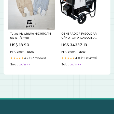
Tutina Maschietto NG3610/44
GENERADOR P/SOLDAR
taglia:1/3mesi
C/MOTOR A GASOLINA
LONCIN 195A 6500W
US$ 18.90
US$ 34337.13
(INICIO ELEC. 110/220V))
SKU Z-671050 Cleveland
Min. order: 1 piece
Min. order: 1 piece
4.2 (27 reviews)
4.0 (12 reviews)
★★★★★
★★★★★
Sold :
Login>>
Sold :
Login>>