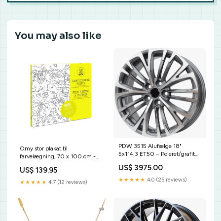
You may also like
PDW 3515 Alufælge 18"
Omy stor plakat til
5x114.3 ET50 – Poleret/grafit
farvelægning, 70 x 100 cm -
(sæt á 4) Holder til pensler
Dinos bf1620
US$ 3975.00
US$ 139.95
★★★★★
4.0 (25 reviews)
★★★★★
4.7 (12 reviews)