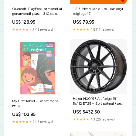
Quercetti PlayEco+ sømbræt af
1,2,3, Hvad kan du se - Kæledyr
genanvendt plast - 310 dele
solgtuge47
live06032520
US$ 128.95
US$ 79.95
★★★★★
4.7 (13 reviews)
★★★★★
4.5 (14 reviews)
Haxer HX019F Alufælge 19"
My First Tablet - Lær at regne
5x112 ET25 – Sort półmat (sæt
bf50
á 4) Top Coat
US$ 5432.50
US$ 103.95
★★★★★
4.3 (25 reviews)
★★★★★
4.7 (13 reviews)