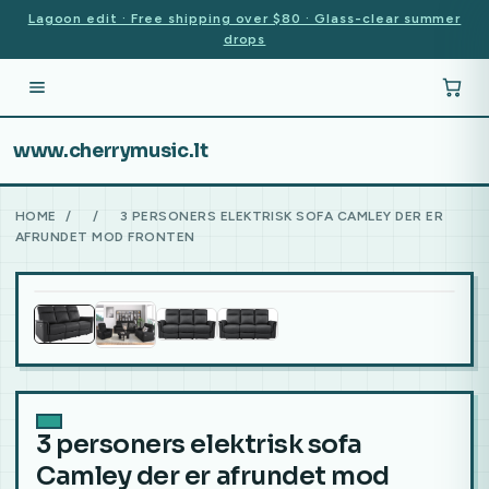
Lagoon edit · Free shipping over $80 · Glass-clear summer
drops
www.cherrymusic.lt
HOME
/
/
3 PERSONERS ELEKTRISK SOFA CAMLEY DER ER
AFRUNDET MOD FRONTEN
3 personers elektrisk sofa
Camley der er afrundet mod