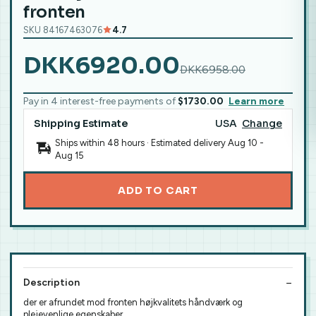
fronten
SKU 84167463076
4.7
DKK6920.00
DKK6958.00
Pay in 4 interest-free payments of
$1730.00
Learn more
Shipping Estimate
USA
Change
Ships within 48 hours · Estimated delivery
Aug 10
-
Aug 15
ADD TO CART
Description
der er afrundet mod fronten højkvalitets håndværk og
plejevenlige egenskaber