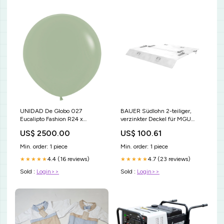
UNIDAD De Globo 027
BAUER Südlohn 2-teiliger,
Eucalipto Fashion R24 x
verzinkter Deckel für MGU
UNIDAD Sempertex 080
460/SMGU 460 - Art.-Nr.
US$ 2500.00
US$ 100.61
negro
4409-45-0800 OPTIMUM
Hülse TH42 SM-
Min. order: 1 piece
Min. order: 1 piece
034620504121
4.4 (16 reviews)
4.7 (23 reviews)
★★★★★
★★★★★
Sold :
Login>>
Sold :
Login>>