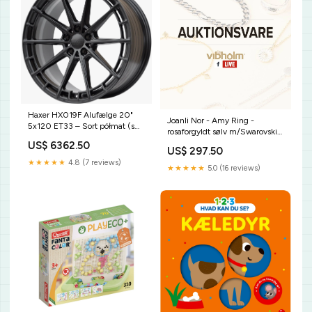
Haxer HX019F Alufælge 20"
Joanli Nor - Amy Ring -
5x120 ET33 – Sort półmat (sæt
rosaforgyldt sølv m/Swarovski
á 4) Skyllefri Shampoo
145 903-4 Størrelse:54
US$ 6362.50
US$ 297.50
★★★★★
4.8 (7 reviews)
★★★★★
5.0 (16 reviews)