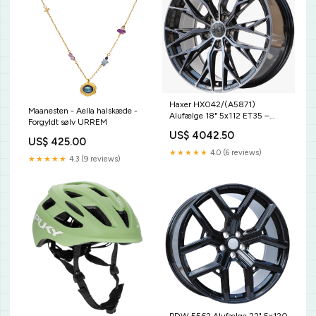
Haxer HX042/(A5871)
Maanesten - Aella halskæde -
Alufælge 18" 5x112 ET35 –
Forgyldt sølv URREM
Sort/przyciemniany front (sæt
US$ 4042.50
á 4) Lakforsegler Applikator
US$ 425.00
★★★★★
4.0 (6 reviews)
★★★★★
4.3 (9 reviews)