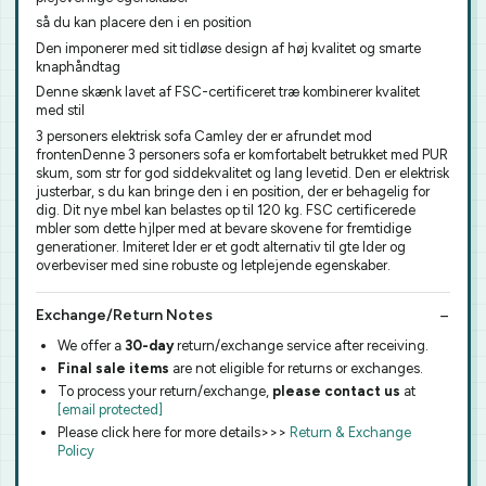
så du kan placere den i en position
Den imponerer med sit tidløse design af høj kvalitet og smarte
knaphåndtag
Denne skænk lavet af FSC-certificeret træ kombinerer kvalitet
med stil
3 personers elektrisk sofa Camley der er afrundet mod
frontenDenne 3 personers sofa er komfortabelt betrukket med PUR
skum, som str for god siddekvalitet og lang levetid. Den er elektrisk
justerbar, s du kan bringe den i en position, der er behagelig for
dig. Dit nye mbel kan belastes op til 120 kg. FSC certificerede
mbler som dette hjlper med at bevare skovene for fremtidige
generationer. Imiteret lder er et godt alternativ til gte lder og
overbeviser med sine robuste og letplejende egenskaber.
Exchange/Return Notes
We offer a
30-day
return/exchange service after receiving.
Final sale items
are not eligible for returns or exchanges.
To process your return/exchange,
please contact us
at
[email protected]
Please click here for more details>>>
Return & Exchange
Policy