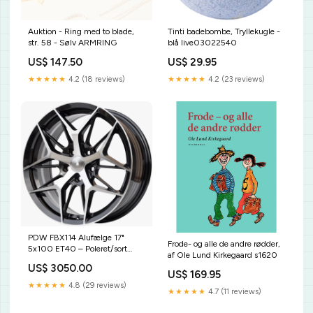
Auktion - Ring med to blade,
Tinti badebombe, Tryllekugle -
str. 58 - Sølv ARMRING
blå live03022540
US$ 147.50
US$ 29.95
★★★★★
4.2 (18 reviews)
★★★★★
4.2 (23 reviews)
PDW FBX114 Alufælge 17"
Frode- og alle de andre rødder,
5x100 ET40 – Poleret/sort
af Ole Lund Kirkegaard s1620
(sæt á 4) Top Coat
US$ 3050.00
US$ 169.95
★★★★★
4.8 (29 reviews)
★★★★★
4.7 (11 reviews)