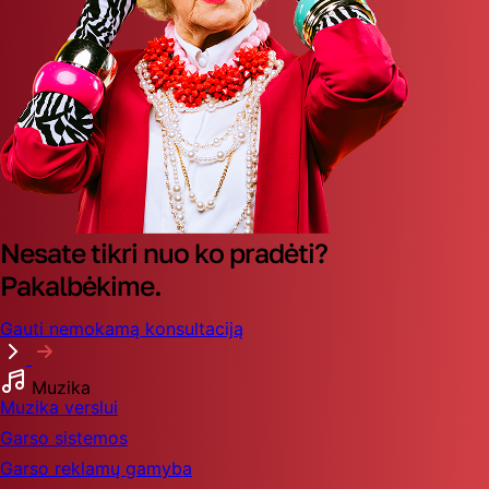
Nesate tikri nuo ko pradėti?
Pakalbėkime.
Gauti nemokamą konsultaciją
Muzika
Muzika verslui
Garso sistemos
Garso reklamų gamyba