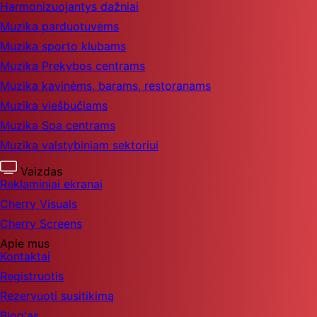
Harmonizuojantys dažniai
Muzika parduotuvėms
Muzika sporto klubams
Muzika Prekybos centrams
Muzika kavinėms, barams, restoranams
Muzika viešbučiams
Muzika Spa centrams
Muzika valstybiniam sektoriui
Vaizdas
Reklaminiai ekranai
Cherry Visuals
Cherry Screens
Apie mus
Kontaktai
Registruotis
Rezervuoti susitikimą
Blog'as