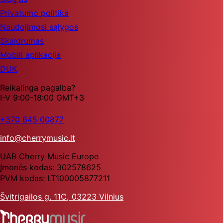
Privatumo politika
Naudojimosi sąlygos
Skaidrumas
Mobili aplikacija
DUK
Reikalinga pagalba?
I-V 9:00-18:00 GMT+3
+370 645 00877
info@cherrymusic.lt
UAB Cherry Music Europe
Įmonės kodas: 302578625
PVM kodas: LT100005877211
Švitrigailos g. 11C, 03223 Vilnius