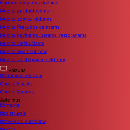
Harmonizuojantys dažniai
Muzika parduotuvėms
Muzika sporto klubams
Muzika Prekybos centrams
Muzika kavinėms, barams, restoranams
Muzika viešbučiams
Muzika Spa centrams
Muzika valstybiniam sektoriui
Vaizdas
Reklaminiai ekranai
Cherry Visuals
Cherry Screens
Apie mus
Kontaktai
Registruotis
Rezervuoti susitikimą
Blog'as