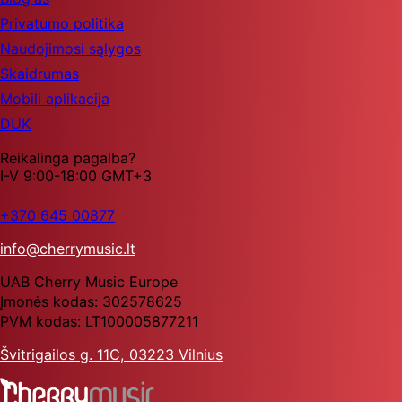
Privatumo politika
Naudojimosi sąlygos
Skaidrumas
Mobili aplikacija
DUK
Reikalinga pagalba?
I-V 9:00-18:00 GMT+3
+370 645 00877
info@cherrymusic.lt
UAB Cherry Music Europe
Įmonės kodas: 302578625
PVM kodas: LT100005877211
Švitrigailos g. 11C, 03223 Vilnius