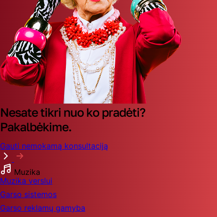
Nesate tikri nuo ko pradėti?
Pakalbėkime.
Gauti nemokamą konsultaciją
Muzika
Muzika verslui
Garso sistemos
Garso reklamų gamyba