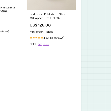
ck resvaeska
 1686
Borbonese P. Medium Sheet
3
C/Flapper Size:UNICA
US$ 126.00
reviews)
Min. order: 1 piece
4.6 (18 reviews)
★★★★★
Sold :
Login>>