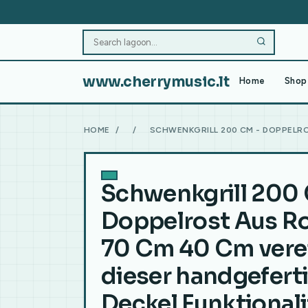
www.cherrymusic.lt
Home
Shop 
HOME
/
/
SCHWENKGRILL 200 CM - DOPPELRO
Schwenkgrill 200
Doppelrost Aus R
70 Cm 40 Cm vere
dieser handgefert
Deckel Funktionali