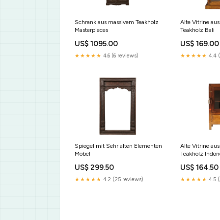
Schrank aus massivem Teakholz
Alte Vitrine au
Masterpieces
Teakholz Bali
US$ 1095.00
US$ 169.00
★★★★★
4.6 (6 reviews)
★★★★★
4.4 
Spiegel mit Sehr alten Elementen
Alte Vitrine au
Möbel
Teakholz Indon
US$ 299.50
US$ 164.50
★★★★★
4.2 (25 reviews)
★★★★★
4.5 (