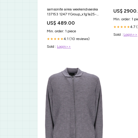
samsonite airea weekendvaeska
US$ 2900
137153 1247 YGroup_x1g1a25-
Min. order: 1 pi
001
US$ 489.00
4.7 
★★★★★
Min. order: 1 piece
Sold :
Login>>
4.1 (10 reviews)
★★★★★
Sold :
Login>>