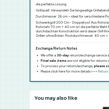
die perfekte Lösung
Grillspaß: Verwandeln Sie langweilige Grillabend
Durchmesser: 26 cm – ideal für verschiedene P
Schwenkgrill 200 Cm - Doppelrost Aus Rohstah
Rohstahl 70 cm + 40 cm ist die perfekte Wahl fr
durchdachten Konstruktion wird dieser Grill I
Grillen ohne Bcken. Rostdurchmesser: 40 cm + 70
Exchange/Return Notes
We offer a
30-day
return/exchange service a
Final sale items
are not eligible for returns
To process your return/exchange,
please c
Please click here for more details>>>
Return
You may also like