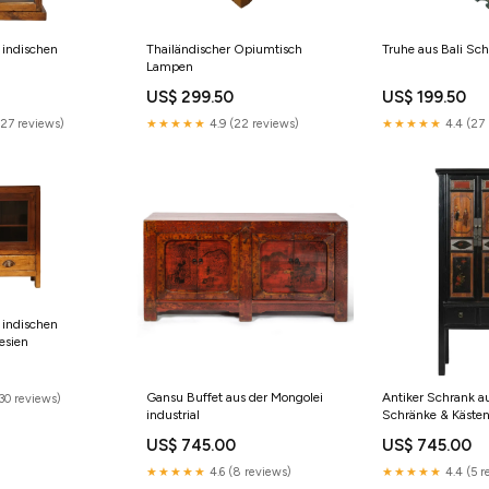
s indischen
Thailändischer Opiumtisch
Truhe aus Bali Sc
Lampen
US$ 299.50
US$ 199.50
(27 reviews)
★★★★★
4.9 (22 reviews)
★★★★★
4.4 (27 
s indischen
esien
Gansu Buffet aus der Mongolei
Antiker Schrank a
30 reviews)
industrial
Schränke & Käste
US$ 745.00
US$ 745.00
★★★★★
4.6 (8 reviews)
★★★★★
4.4 (5 r