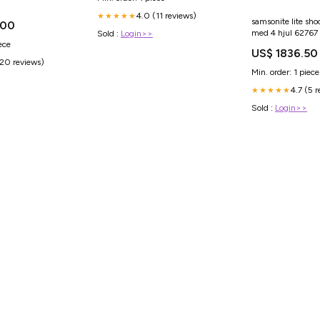
4.0 (11 reviews)
★★★★★
samsonite lite sho
.00
med 4 hjul 62767
Sold :
Login>>
ece
YGroup_c3i3d21j
US$ 1836.50
(20 reviews)
Min. order: 1 piece
4.7 (5 
★★★★★
Sold :
Login>>