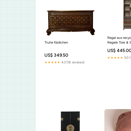
Regal aus recy
Regale Tore & 
Truhe Kästchen
US$ 445.0
US$ 349.50
★★★★★
5.0 (
★★★★★
4.3 (18 reviews)