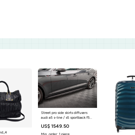
Street pro side skirts diffusers
audi a5 s-line / s5 sportback f5
BMW Seria 2
US$ 1549.50
and_4
Min. order: 1 piece