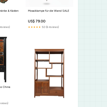
hränke & Kästen
Mosaiklampe für die Wand SALE
US$ 79.00
reviews)
★★★★★
5.0 (6 reviews)
us China
n
eviews)