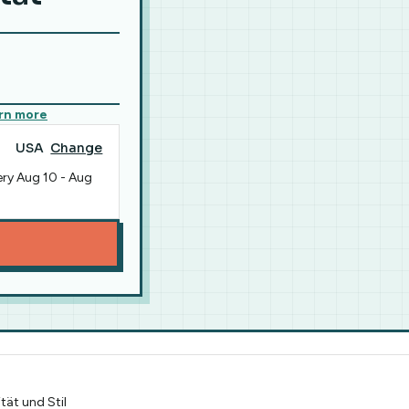
rn more
USA
Change
ery
Aug 10
-
Aug
tät und Stil