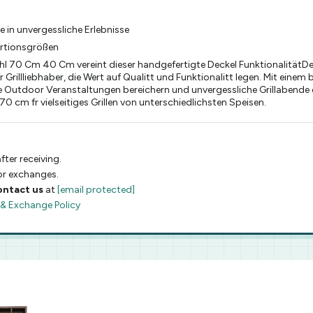
e in unvergessliche Erlebnisse
ortionsgrößen
l 70 Cm 40 Cm vereint dieser handgefertigte Deckel FunktionalitätD
 Grillliebhaber, die Wert auf Qualitt und Funktionalitt legen. Mit eine
hre Outdoor Veranstaltungen bereichern und unvergessliche Grillabend
 cm fr vielseitiges Grillen von unterschiedlichsten Speisen.
fter receiving.
 or exchanges.
ontact us
at
[email protected]
 & Exchange Policy