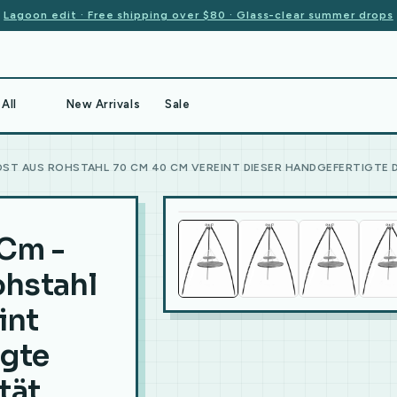
Lagoon edit · Free shipping over $80 · Glass-clear summer drops
All
New Arrivals
Sale
ST AUS ROHSTAHL 70 CM 40 CM VEREINT DIESER HANDGEFERTIGTE 
 Cm -
ohstahl
int
igte
tät