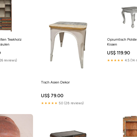
clten Teakholz
Opiumtisch Polst
Säulen
Kissen
0
US$ 119.90
26 reviews)
★★★★★
4.5 (14 
Tisch Asien Dekor
US$ 79.00
★★★★★
5.0 (28 reviews)