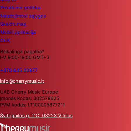
Privatumo politika
Naudojimosi sąlygos
Skaidrumas
Mobili aplikacija
DUK
Reikalinga pagalba?
I-V 9:00-18:00 GMT+3
+370 645 00877
info@cherrymusic.lt
UAB Cherry Music Europe
Įmonės kodas: 302578625
PVM kodas: LT100005877211
Švitrigailos g. 11C, 03223 Vilnius