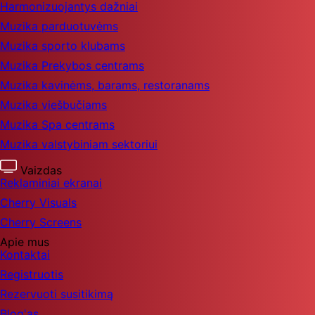
Harmonizuojantys dažniai
Muzika parduotuvėms
Muzika sporto klubams
Muzika Prekybos centrams
Muzika kavinėms, barams, restoranams
Muzika viešbučiams
Muzika Spa centrams
Muzika valstybiniam sektoriui
Vaizdas
Reklaminiai ekranai
Cherry Visuals
Cherry Screens
Apie mus
Kontaktai
Registruotis
Rezervuoti susitikimą
Blog'as