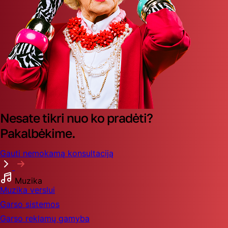
Nesate tikri nuo ko pradėti?
Pakalbėkime.
Gauti nemokamą konsultaciją
Muzika
Muzika verslui
Garso sistemos
Garso reklamų gamyba