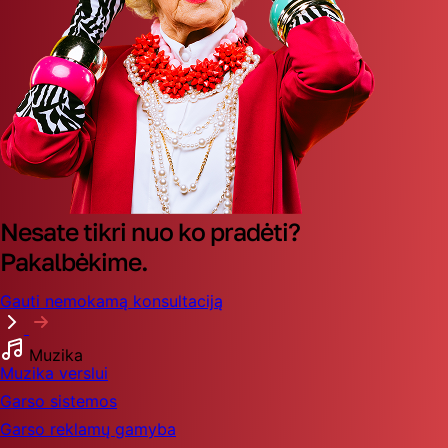
Nesate tikri nuo ko pradėti?
Pakalbėkime.
Gauti nemokamą konsultaciją
Muzika
Muzika verslui
Garso sistemos
Garso reklamų gamyba