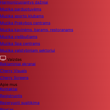
Harmonizuojantys dažniai
Muzika parduotuvėms
Muzika sporto klubams
Muzika Prekybos centrams
Muzika kavinėms, barams, restoranams
Muzika viešbučiams
Muzika Spa centrams
Muzika valstybiniam sektoriui
Vaizdas
Reklaminiai ekranai
Cherry Visuals
Cherry Screens
Apie mus
Kontaktai
Registruotis
Rezervuoti susitikimą
Blog'as