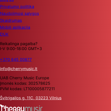
Privatumo politika
Naudojimosi sąlygos
Skaidrumas
Mobili aplikacija
DUK
Reikalinga pagalba?
I-V 9:00-18:00 GMT+3
+370 645 00877
info@cherrymusic.lt
UAB Cherry Music Europe
Įmonės kodas: 302578625
PVM kodas: LT100005877211
Švitrigailos g. 11C, 03223 Vilnius