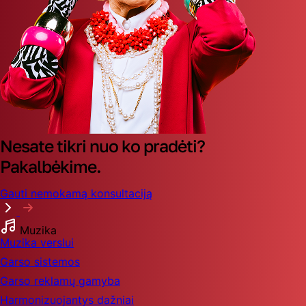
Nesate tikri nuo ko pradėti?
Pakalbėkime.
Gauti nemokamą konsultaciją
Muzika
Muzika verslui
Garso sistemos
Garso reklamų gamyba
Harmonizuojantys dažniai