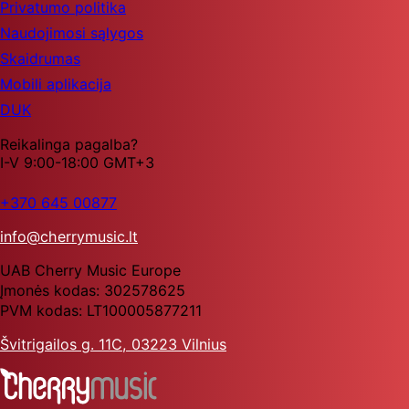
Privatumo politika
Naudojimosi sąlygos
Skaidrumas
Mobili aplikacija
DUK
Reikalinga pagalba?
I-V 9:00-18:00 GMT+3
+370 645 00877
info@cherrymusic.lt
UAB Cherry Music Europe
Įmonės kodas: 302578625
PVM kodas: LT100005877211
Švitrigailos g. 11C, 03223 Vilnius