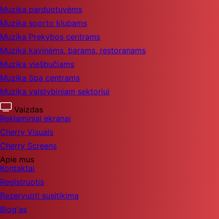
Muzika parduotuvėms
Muzika sporto klubams
Muzika Prekybos centrams
Muzika kavinėms, barams, restoranams
Muzika viešbučiams
Muzika Spa centrams
Muzika valstybiniam sektoriui
Vaizdas
Reklaminiai ekranai
Cherry Visuals
Cherry Screens
Apie mus
Kontaktai
Registruotis
Rezervuoti susitikimą
Blog'as