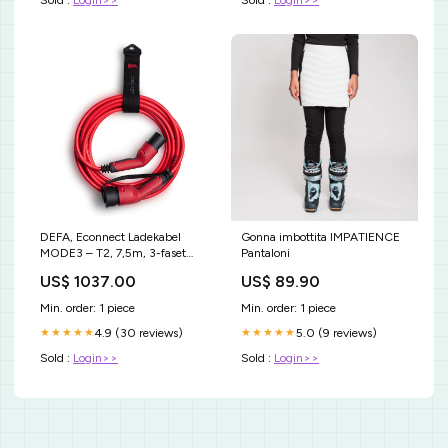
DEFA, Econnect Ladekabel
Gonna imbottita IMPATIENCE
MODE3 – T2, 7,5m, 3-faset
Pantaloni
20A XXL forsendelse
US$ 1037.00
US$ 89.90
Min. order: 1 piece
Min. order: 1 piece
4.9 (30 reviews)
5.0 (9 reviews)
★★★★★
★★★★★
Sold :
Login>>
Sold :
Login>>