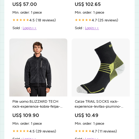
US$ 57.00
US$ 102.65
Min. order: 1 piece
Min. order: 1 piece
4.5 (18 reviews)
4.7 (25 reviews)
★★★★★
★★★★★
Sold :
Login>>
Sold :
Login>>
Pile uomo BLIZZARD TECH
Calze TRAIL SOCKS rock-
rock-experience-kobra-felpa-
experience-levitas-piumino-
con-cappuccio-donna-
giacca-ibrida-uomo-385912-it
US$ 109.90
US$ 10.49
386592-it
Min. order: 1 piece
Min. order: 1 piece
4.5 (29 reviews)
4.7 (11 reviews)
★★★★★
★★★★★
Sold :
Login>>
Sold :
Login>>