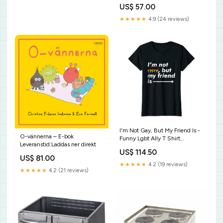
Leveranstid:Laddas ner direkt
US$ 57.00
★★★★★
4.9 (24 reviews)
I'm Not Gay, But My Friend Is -
O-vännerna – E-bok
Funny Lgbt Ally T Shirt
Leveranstid:Laddas ner direkt
Oddbods Slick is Too Cool T-
US$ 114.50
Shirt
US$ 81.00
★★★★★
4.2 (19 reviews)
★★★★★
4.2 (21 reviews)