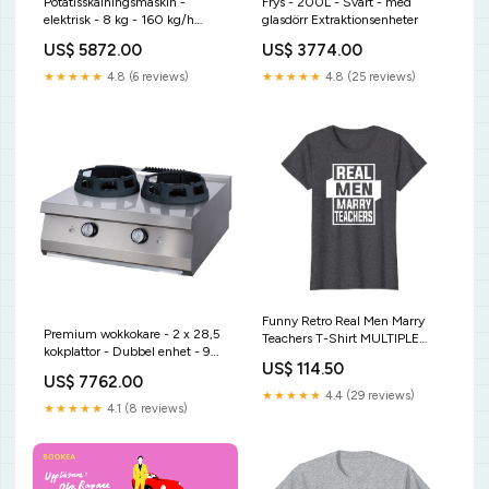
Potatisskalningsmaskin -
Frys - 200L - Svart - med
elektrisk - 8 kg - 160 kg/h
glasdörr Extraktionsenheter
Bensågar
US$ 5872.00
US$ 3774.00
★★★★★
4.8 (6 reviews)
★★★★★
4.8 (25 reviews)
Funny Retro Real Men Marry
Premium wokkokare - 2 x 28,5
Teachers T-Shirt MULTIPLE
kokplattor - Dubbel enhet - 90
SCLEROSIS Awareness Shirt -
US$ 114.50
cm djup - Gas Själv drop-in
butterfly T-Shirt
US$ 7762.00
★★★★★
4.4 (29 reviews)
★★★★★
4.1 (8 reviews)