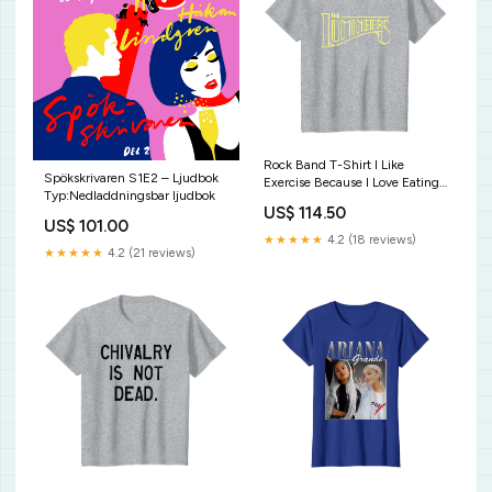
Rock Band T-Shirt I Like
Spökskrivaren S1E2 – Ljudbok
Exercise Because I Love Eating
Typ:Nedladdningsbar ljudbok
Workout Funny T Shirt
US$ 114.50
US$ 101.00
★★★★★
4.2 (18 reviews)
★★★★★
4.2 (21 reviews)