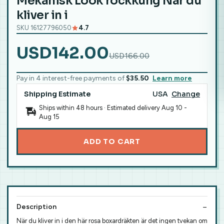
Mekanisk Look rockkung När du
kliver in i
SKU 16127796050
4.7
USD142.00
USD166.00
Pay in 4 interest-free payments of
$35.50
Learn more
Shipping Estimate
USA
Change
Ships within 48 hours · Estimated delivery
Aug 10
-
Aug 15
ADD TO CART
Description
När du kliver in i den här rosa boxardräkten är det ingen tvekan om