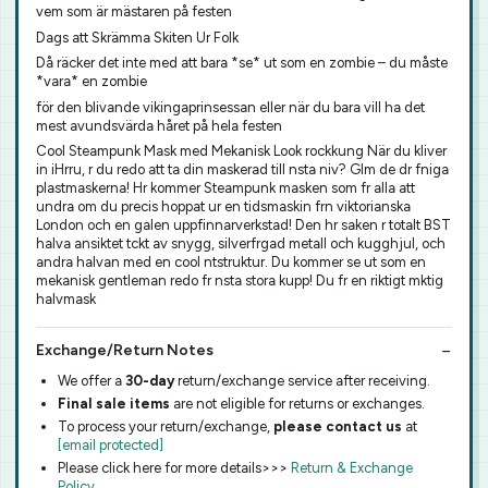
vem som är mästaren på festen
Dags att Skrämma Skiten Ur Folk
Då räcker det inte med att bara *se* ut som en zombie – du måste
*vara* en zombie
för den blivande vikingaprinsessan eller när du bara vill ha det
mest avundsvärda håret på hela festen
Cool Steampunk Mask med Mekanisk Look rockkung När du kliver
in iHrru, r du redo att ta din maskerad till nsta niv? Glm de dr fniga
plastmaskerna! Hr kommer Steampunk masken som fr alla att
undra om du precis hoppat ur en tidsmaskin frn viktorianska
London och en galen uppfinnarverkstad! Den hr saken r totalt BST
halva ansiktet tckt av snygg, silverfrgad metall och kugghjul, och
andra halvan med en cool ntstruktur. Du kommer se ut som en
mekanisk gentleman redo fr nsta stora kupp! Du fr en riktigt mktig
halvmask
Exchange/Return Notes
We offer a
30-day
return/exchange service after receiving.
Final sale items
are not eligible for returns or exchanges.
To process your return/exchange,
please contact us
at
[email protected]
Please click here for more details>>>
Return & Exchange
Policy