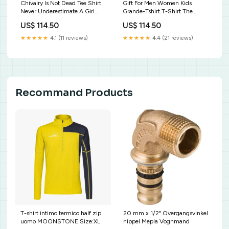
Chivalry Is Not Dead Tee Shirt
Gift For Men Women Kids
Never Underestimate A Girl
Grande-Tshirt T-Shirt The
With A French Horn T Shirt Gift
Chicken Whisperer Funny
US$ 114.50
US$ 114.50
Farmer / Farming T-Shirt
★★★★★
4.1 (11 reviews)
★★★★★
4.4 (21 reviews)
Recommand Products
T-shirt intimo termico half zip
20 mm x 1/2" Overgangsvinkel
uomo MOONSTONE Size:XL
nippel Mepla Vognmand