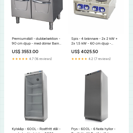
Premiumställ - dubbelsektion -
Spis - 4 brännare - 2x 2 kW +
90 cm djup - med dörrar Bain
2x 1,5 kW - 60 cm djup -
Marie / Vattenbad
400V butikskylare
US$ 3553.00
US$ 4025.50
★★★★★
4.7 (16 reviews)
★★★★★
4.2 (7 reviews)
Kylskåp - 600L - Rostfritt stål -
Frys - 600L - 6 fasta hyllor -