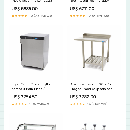
med glasdörr hösten 2023
Rostfritt stål Rostfria lådor
US$ 6885.00
US$ 6711.00
★★★★★
4.0 (20 reviews)
★★★★★
4.2 (8 reviews)
Frys - 125L - 2 fasta hyllor -
Diskmaskinsbord - 90 x 75 cm
Kompakt Bain Marie /
- höger - med bakplatta och
Vattenbad
förvaringshylla Tillbehör
US$ 3754.50
US$ 3782.00
★★★★★
4.1 (6 reviews)
★★★★★
4.6 (7 reviews)