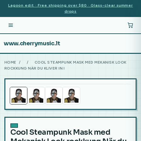
Lagoon edit · Free shipping over $80 · Glass-clear summer
drops
www.cherrymusic.lt
HOME
/
/
COOL STEAMPUNK MASK MED MEKANISK LOOK
ROCKKUNG NÄR DU KLIVER IN I
Cool Steampunk Mask med