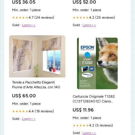
US$ 36.05
US$ 52.00
Min. order: 1 piece
Min. order: 1 piece
4.7 (24 reviews)
4.2 (25 reviews)
★★★★★
★★★★★
Sold :
Login>>
Sold :
Login>>
Tende a Pacchetto Eleganti
Piume d'Arte Altezza, cm:140
US$ 65.00
Cartuccia Originale T1282
(C13T12824012) Ciano
Min. order: 1 piece
Passaverdure e Passapomodori
US$ 11.96
4.4 (19 reviews)
★★★★★
Min. order: 1 piece
Sold :
Login>>
4.2 (5 reviews)
★★★★★
Sold :
Login>>