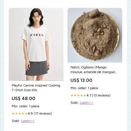
Ndo’o, Ogbono (Mango
moulue, amande de mangue
sauvage en poudre)
US$ 13.00
poids:1000 grammes
Playful Canine Inspired Cooling
Min. order: 1 piece
T-Shirt Size:XXL
4.1 (13 reviews)
★★★★★
US$ 48.00
Sold :
Login>>
Min. order: 1 piece
4.9 (17 reviews)
★★★★★
Sold :
Login>>