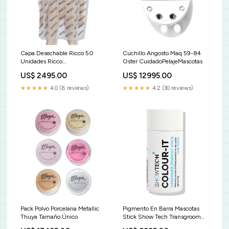
Capa Desechable Ricco 50
Cuchillo Angosto Maq 59-84
Unidades Ricco
Oster CuidadoPelajeMascotas
MáscaradeCejas
US$ 2495.00
US$ 12995.00
★★★★★
4.0 (8 reviews)
★★★★★
4.2 (30 reviews)
Pack Polvo Porcelana Metallic
Pigmento En Barra Mascotas
Thuya Tamaño:Único
Stick Show Tech Transgroom
Color:STICK TAN