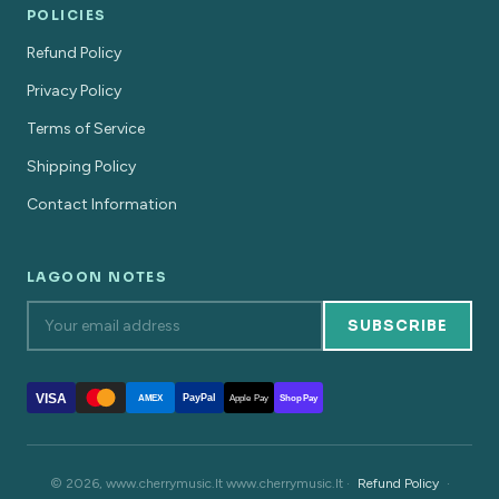
POLICIES
Refund Policy
Privacy Policy
Terms of Service
Shipping Policy
Contact Information
LAGOON NOTES
SUBSCRIBE
VISA
PayPal
AMEX
Apple Pay
Shop Pay
© 2026, www.cherrymusic.lt www.cherrymusic.lt ·
Refund Policy
·