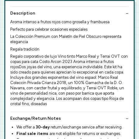
Description
Aroma intenso a frutos rojos como grosella y frambuesa
Perfecto para celebrar ocasiones especiales
La Colección Premium con Maletín de Piel Obscuro representa
elegancia
Regala tradición
Regalo corporativo de lujo Vino tinto Marco Real y Terrai OVT con
copas para cata Costo Arcon 2023 Aroma intenso a frutos
rojosDos joyas del vino, una experiencia inolvidable. Este kit ha
sido creado para quienes aprecian lo excepcional en cada copa.
Incluye dos grandes exponentes del vino espaol: Marco Real
Coleccin Privada Crianza 2018, un 100% Garnacha de la D. O.
Navarra, con carcter frutal y equilibrado; y Terrai OVT Roble, un
vino de personalidad nica, con paso por barrica que aporta
complejidad y elegancia. Los acompaan dos copas tipo Rioja de
cristal fino, diseadas
Exchange/Return Notes
We offer a
30-day
return/exchange service after receiving.
Final sale items
are not eligible for returns or exchanges.