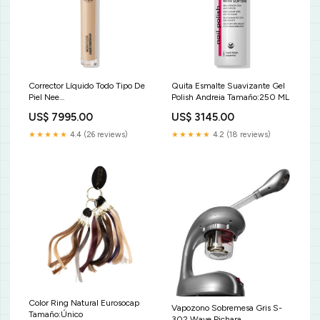
Corrector Líquido Todo Tipo De
Quita Esmalte Suavizante Gel
Piel Nee
Polish Andreia Tamaño:250 ML
CuidadoPelajeMascotas
US$ 7995.00
US$ 3145.00
★★★★★
4.4 (26 reviews)
★★★★★
4.2 (18 reviews)
Color Ring Natural Eurosocap
Vapozono Sobremesa Gris S-
Tamaño:Único
302 Wave Pichara