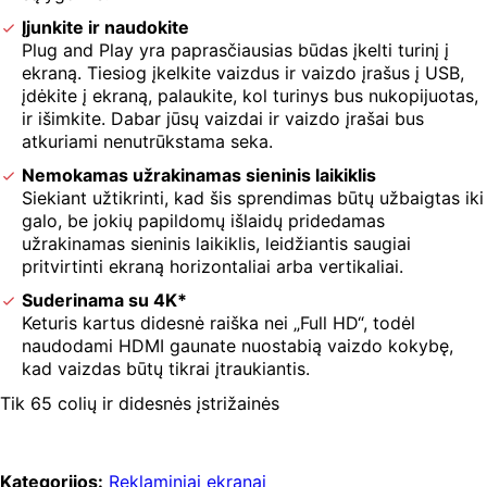
Įjunkite ir naudokite
Plug and Play yra paprasčiausias būdas įkelti turinį į
ekraną. Tiesiog įkelkite vaizdus ir vaizdo įrašus į USB,
įdėkite į ekraną, palaukite, kol turinys bus nukopijuotas,
ir išimkite. Dabar jūsų vaizdai ir vaizdo įrašai bus
atkuriami nenutrūkstama seka.
Nemokamas užrakinamas sieninis laikiklis
Siekiant užtikrinti, kad šis sprendimas būtų užbaigtas iki
galo, be jokių papildomų išlaidų pridedamas
užrakinamas sieninis laikiklis, leidžiantis saugiai
pritvirtinti ekraną horizontaliai arba vertikaliai.
Suderinama su 4K*
Keturis kartus didesnė raiška nei „Full HD“, todėl
naudodami HDMI gaunate nuostabią vaizdo kokybę,
kad vaizdas būtų tikrai įtraukiantis.
Tik 65 colių ir didesnės įstrižainės
Kategorijos:
Reklaminiai ekranai