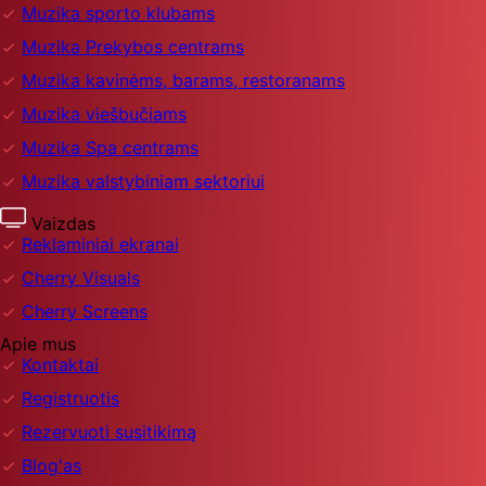
Muzika sporto klubams
Muzika Prekybos centrams
Muzika kavinėms, barams, restoranams
Muzika viešbučiams
Muzika Spa centrams
Muzika valstybiniam sektoriui
Vaizdas
Reklaminiai ekranai
Cherry Visuals
Cherry Screens
Apie mus
Kontaktai
Registruotis
Rezervuoti susitikimą
Blog'as