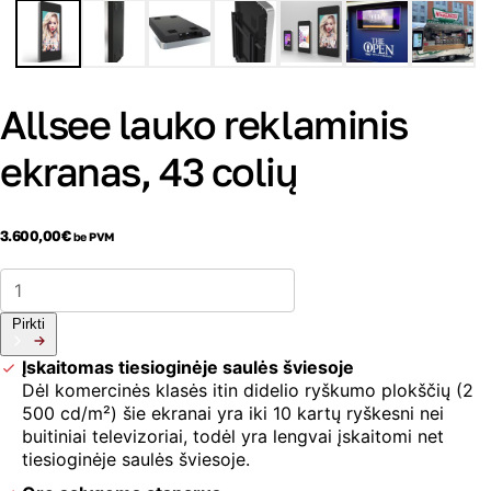
Allsee lauko reklaminis
ekranas, 43 colių
3.600,00
€
be PVM
produkto
kiekis:
Allsee
Pirkti
lauko
reklaminis
Įskaitomas tiesioginėje saulės šviesoje
ekranas,
Dėl komercinės klasės itin didelio ryškumo plokščių (2
43
500 cd/m²) šie ekranai yra iki 10 kartų ryškesni nei
colių
buitiniai televizoriai, todėl yra lengvai įskaitomi net
tiesioginėje saulės šviesoje.