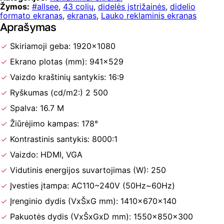
Žymos:
#allsee
,
43 colių
,
didelės įstrižainės
,
didelio
formato ekranas
,
ekranas
,
Lauko reklaminis ekranas
Aprašymas
Skiriamoji geba:
1920×1080
Ekrano plotas (mm):
941×529
Vaizdo kraštinių santykis: 16:9
Ryškumas (cd/m2:) 2 500
Spalva:
16.7 M
Žiūrėjimo kampas: 178°
Kontrastinis santykis:
8000:1
Vaizdo:
HDMI, VGA
Vidutinis energijos suvartojimas (W): 250
Įvesties įtampa: AC110~240V (50Hz~60Hz)
Įrenginio dydis (VxŠxG mm):
1410x670x140
Pakuotės dydis (VxŠxGxD mm):
1550x850x300