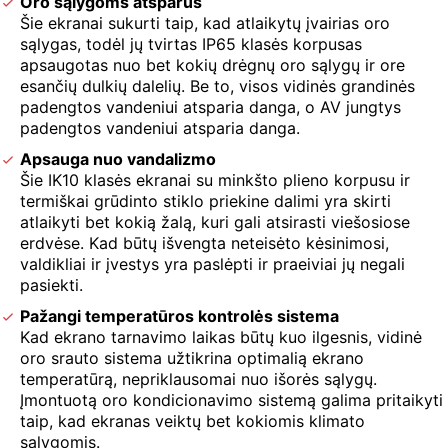
Oro sąlygoms atsparus
Šie ekranai sukurti taip, kad atlaikytų įvairias oro
sąlygas, todėl jų tvirtas IP65 klasės korpusas
apsaugotas nuo bet kokių drėgnų oro sąlygų ir ore
esančių dulkių dalelių. Be to, visos vidinės grandinės
padengtos vandeniui atsparia danga, o AV jungtys
padengtos vandeniui atsparia danga.
Apsauga nuo vandalizmo
Šie IK10 klasės ekranai su minkšto plieno korpusu ir
termiškai grūdinto stiklo priekine dalimi yra skirti
atlaikyti bet kokią žalą, kuri gali atsirasti viešosiose
erdvėse. Kad būtų išvengta neteisėto kėsinimosi,
valdikliai ir įvestys yra paslėpti ir praeiviai jų negali
pasiekti.
Pažangi temperatūros kontrolės sistema
Kad ekrano tarnavimo laikas būtų kuo ilgesnis, vidinė
oro srauto sistema užtikrina optimalią ekrano
temperatūrą, nepriklausomai nuo išorės sąlygų.
Įmontuotą oro kondicionavimo sistemą galima pritaikyti
taip, kad ekranas veiktų bet kokiomis klimato
sąlygomis.