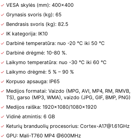
VESA skylės (mm):
400×400
Grynasis svoris (kg): 65
Bendrasis svoris (kg): 82.5
IK kategorija: IK10
Darbinė temperatūra: nuo -20 °C iki 50 °C
Darbinė drėgmė: 10-80 %.
Laikymo temperatūra: nuo -30 °C iki 60 °C
Laikymo drėgmė: 5 % – 90 %
Korpuso apsauga: IP65
Medijos formatai: Vaizdo (MPG, AVI, MP4, RM, RMVB,
TS), garso (MP3, WMA), vaizdo (JPG, GIF, BMP, PNG)
Medijos raiška: 1920×1080/1080×1920
Vidinė atmintis: 6 GB
Keturių branduolių procesorius: Cortex-A17@1.61GHz
GPU: Mali-T760 MP4 @600MHz