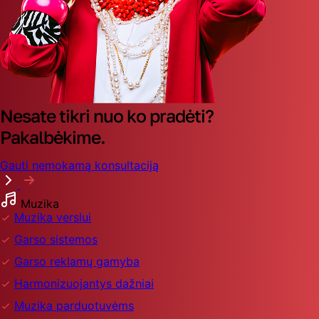
Nesate tikri nuo ko pradėti?
Pakalbėkime.
Gauti nemokamą konsultaciją
Muzika
Muzika verslui
Garso sistemos
Garso reklamų gamyba
Harmonizuojantys dažniai
Muzika parduotuvėms