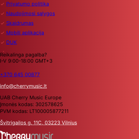
Privatumo politika
Naudojimosi sąlygos
Skaidrumas
Mobili aplikacija
DUK
Reikalinga pagalba?
I-V 9:00-18:00 GMT+3
+370 645 00877
info@cherrymusic.lt
UAB Cherry Music Europe
Įmonės kodas: 302578625
PVM kodas: LT100005877211
Švitrigailos g. 11C, 03223 Vilnius