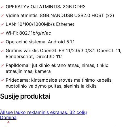
OPERATYVIOJI ATMINTIS: 2GB DDR3
Vidinė atmintis: 8GB NANDUSB USB2.0 HOST (x2)
LAN: 10/100/1000Mb/s Ethernet
Wi-Fi: 802.11b/g/n/ac
Operacinė sistema: Android 5.1.1
Grafinis variklis OpenGL ES 1.1/2.0/3.0/3.1, OpenCL 1.1,
Renderscript, Direct3D 11.1
Papildomai: jutiklinio ekrano atnaujinimas, tinklo
atnaujinimas, kamera
Pridedama: kintamosios srovės maitinimo kabelis,
nuotolinio valdymo pultas, sieninis laikiklis
Susiję produktai
Allsee lauko reklaminis ekranas, 32 colių
Domina