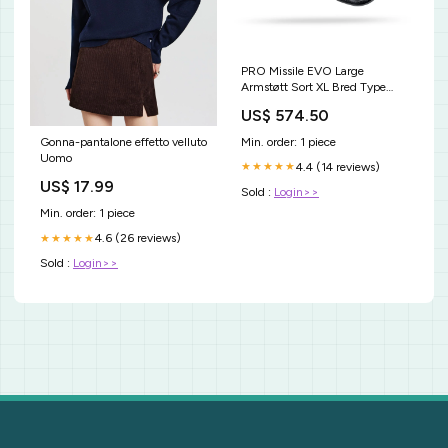
PRO Missile EVO Large
Armstøtt Sort XL Bred Type
Category_Navigation
US$ 574.50
(Frontend)/Mærker/Cykler/Nishiki
cykler/Nishiki Elcykler
Min. order: 1 piece
Gonna-pantalone effetto velluto
Uomo
4.4 (14 reviews)
★★★★★
US$ 17.99
Sold :
Login>>
Min. order: 1 piece
4.6 (26 reviews)
★★★★★
Sold :
Login>>