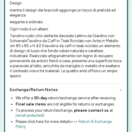
Design
mentre il design dei braccioli aggiunge un tocco di praticità ed
eleganza
elegante e ordinato
Ogni nodo è un albero
Tavolino rustic chic elefante decorato Lettino da Giardino con
SchienaleTavolino da Caff in Teak Riciclato con Ante in Metallo
cm 85 x 85 x H 40 Il tavolino da caff in teak riciclato un elemento
di design di lusso che fonde calore naturale e carattere
industriale. Realizzato artigianalmente con legno di recupero
proveniente da antichi fienili e case, presenta una superficie liscia
e piacevole al tatto, arricchita da maniglie in metallo che esaltano
il contrasto visivo tra materiali. Le quattro ante offrono un ampio
spazio
Exchange/Return Notes
We offer a
30-day
return/exchange service after receiving.
Final sale items
are not eligible for returns or exchanges.
To process your return/exchange,
please contact us
at
[email protected]
Please click here for more details>>>
Return & Exchange
Policy