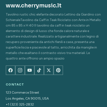
www.cherrymusic.lt
Tavolino rustic chic elefante decorato Lettino da Giardino con
SchienaleTavolino da Caff in Teak Riciclato con Ante in Metallo
cm 85 x 85 x H 40 Il tavolino da caff in teak riciclato un
elemento di design di lusso che fonde calore naturale e
carattere industriale. Realizzato artigianalmente con legno di
recupero proveniente da antichi fienili e case, presenta una
superficie liscia e piacevole al tatto, arricchita da maniglie in
metallo che esaltano il contrasto visivo tra materiali. Le
quattro ante offrono un ampio spazio
CONTACT
123 Commerce Street
Los Angeles, CA 90015, USA
+1 (323) 325-2832