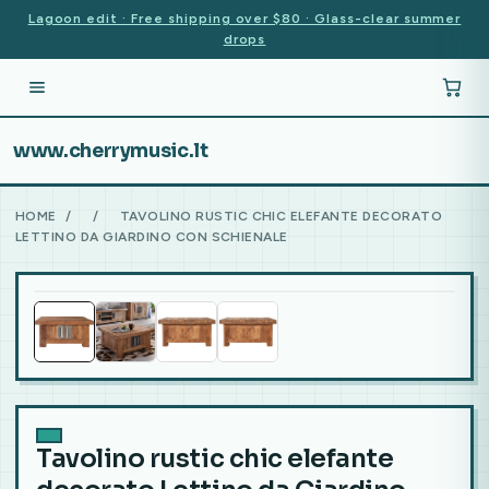
Lagoon edit · Free shipping over $80 · Glass-clear summer
drops
www.cherrymusic.lt
HOME
/
/
TAVOLINO RUSTIC CHIC ELEFANTE DECORATO
LETTINO DA GIARDINO CON SCHIENALE
Tavolino rustic chic elefante