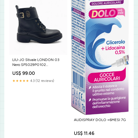
LIU-JO Stivale LONDON 03
Nero SF5029P0102
OUTLET_PE
US$ 99.00
★★★★★
4.3 (12 reviews)
AUDISPRAY DOLO +6MESI 7G
US$ 11.46