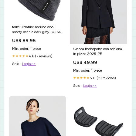
falke ultrafine merino wool
sporty beanie dark grey 102645
KJ Beckett
US$ 89.95
Min. order: 1 piece
Giacca monopetto con schiena
in pizzo 2025_PE
4.6 (7 reviews)
★★★★★
US$ 49.99
Sold :
Login>>
Min. order: 1 piece
5.0 (19 reviews)
★★★★★
Sold :
Login>>